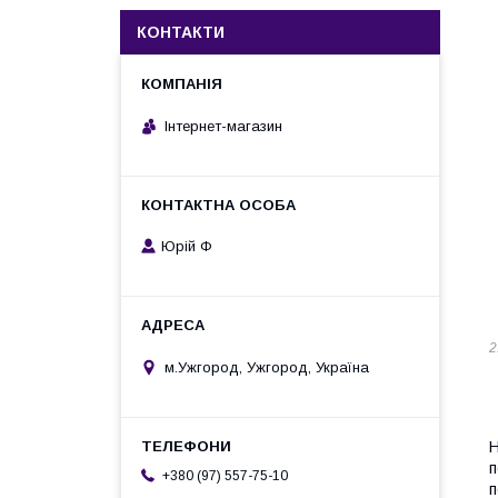
КОНТАКТИ
Інтернет-магазин
Юрій Ф
2
м.Ужгород, Ужгород, Україна
Н
п
+380 (97) 557-75-10
п