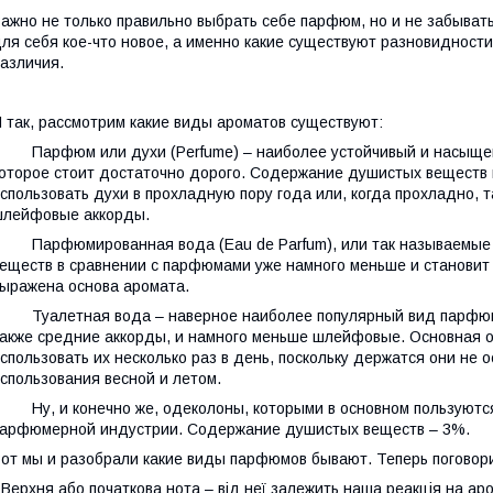
ажно не только правильно выбрать себе парфюм, но и не забывать
ля себя кое-что новое, а именно какие существуют разновидност
азличия.
 так, рассмотрим какие виды ароматов существуют:
 Парфюм или духи (Perfume) – наиболее устойчивый и насыщен
оторое стоит достаточно дорого. Содержание душистых веществ
спользовать духи в прохладную пору года или, когда прохладно, т
лейфовые аккорды.
 Парфюмированная вода (Eau de Parfum), или так называемые
еществ в сравнении с парфюмами уже намного меньше и становит
ыражена основа аромата.
 Туалетная вода – наверное наиболее популярный вид парфюме
акже средние аккорды, и намного меньше шлейфовые. Основная о
спользовать их несколько раз в день, поскольку держатся они не
спользования весной и летом.
 Ну, и конечно же, одеколоны, которыми в основном пользуются
арфюмерной индустрии. Содержание душистых веществ – 3%.
от мы и разобрали какие виды парфюмов бывают. Теперь поговори
 Верхня або початкова нота – від неї залежить наша реакція на ар