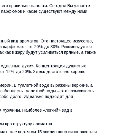
 его правильно нанести. Сегодня Вы узнаете
и парфюмов и какие существуют между ними
ный вид ароматов. Это настоящее искусство,
 в парфюмах – от 20% до 30%. Рекомендуется
ак как в жару будут усиливаться пряные, а также
 «дневные духи». Концентрация душистых
 от 12% до 20%. Здесь достаточно хорошо
рии. В туалетной воде выражены верхние, а
собенность туалетной воды – это возможность
 особо долго. Идеально подходят для
 мужчины. Наиболее «легкий» вид в
м про структуру ароматов:
омат, але протягом 15 хвилин вона випаровується.