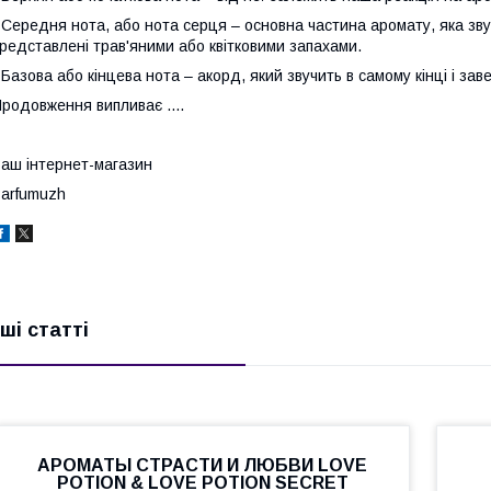
 Середня нота, або нота серця – основна частина аромату, яка зв
редставлені трав'яними або квітковими запахами.
 Базова або кінцева нота – акорд, який звучить в самому кінці і з
родовження випливає ....
аш інтернет-магазин
arfumuzh
нші статті
АРОМАТЫ СТРАСТИ И ЛЮБВИ LOVE
POTION & LOVE POTION SECRET