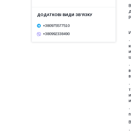
В
д
р
+380975577510
И
+380992338490
·
к
и
ш
·
в
в
·
т
и
и
·
п
В
·