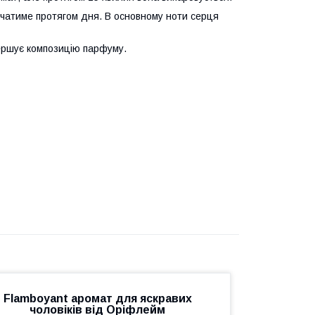
учатиме протягом дня. В основному ноти серця
авершує композицію парфуму.
Flamboyant аромат для яскравих
чоловіків від Оріфлейм