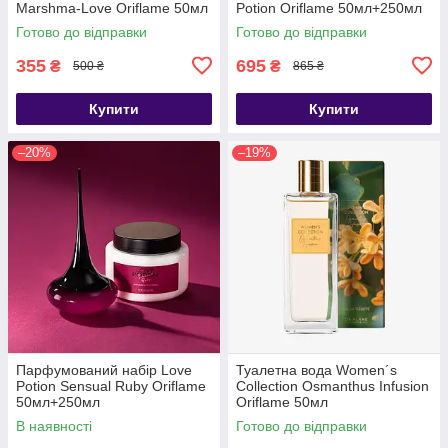
Marshma-Love Oriflame 50мл
Potion Oriflame 50мл+250мл
Готово до відправки
Готово до відправки
355
695
₴
₴
500 ₴
865 ₴
Купити
Купити
–20%
–19%
Парфумований набір Love
Туалетна вода Women´s
Potion Sensual Ruby Oriflame
Collection Osmanthus Infusion
50мл+250мл
Oriflame 50мл
В наявності
Готово до відправки