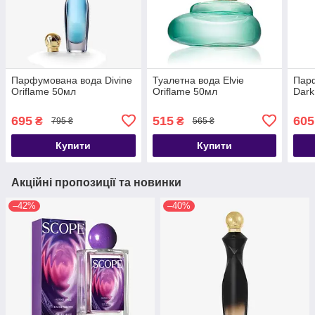
Парфумована вода Divine
Туалетна вода Elvie
Парф
Oriflame 50мл
Oriflame 50мл
Dark
695
515
605
₴
₴
795 ₴
565 ₴
Купити
Купити
Акційні пропозиції та новинки
–42%
–40%