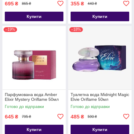
695
355
₴
₴
865 ₴
440 ₴
Купити
Купити
–19%
–18%
Парфумована вода Amber
Туалетна вода Midnight Magic
Elixir Mystery Oriflame 50мл
Elvie Oriflame 50мл
Готово до відправки
Готово до відправки
645
485
₴
₴
795 ₴
590 ₴
Купити
Купити