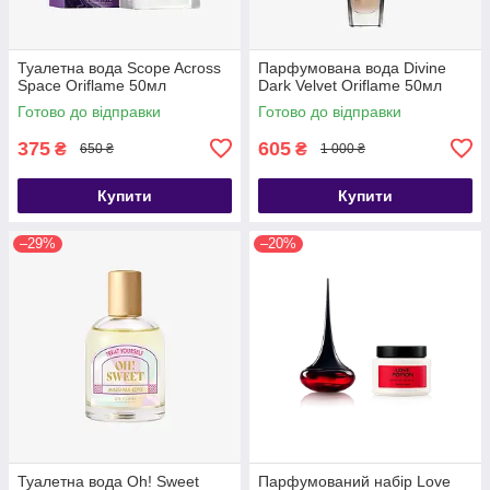
Туалетна вода Scope Across
Парфумована вода Divine
Space Oriflame 50мл
Dark Velvet Oriflame 50мл
Готово до відправки
Готово до відправки
375
605
₴
₴
650 ₴
1 000 ₴
Купити
Купити
–29%
–20%
Туалетна вода Oh! Sweet
Парфумований набір Love