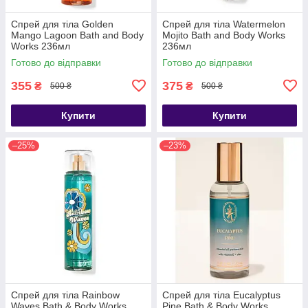
Спрей для тіла Golden
Спрей для тіла Watermelon
Mango Lagoon Bath and Body
Mojito Bath and Body Works
Works 236мл
236мл
Готово до відправки
Готово до відправки
355
375
₴
₴
500 ₴
500 ₴
Купити
Купити
–25%
–23%
Спрей для тіла Rainbow
Спрей для тіла Eucalyptus
Waves Bath & Body Works
Pine Bath & Body Works