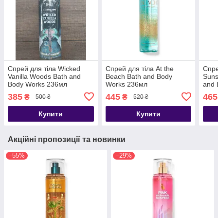
Спрей для тіла Wicked
Спрей для тіла At the
Спре
Vanilla Woods Bath and
Beach Bath and Body
Suns
Body Works 236мл
Works 236мл
and 
(Косметичні
385
445
465
₴
₴
500 ₴
520 ₴
пошкодження)
Купити
Купити
Акційні пропозиції та новинки
–55%
–29%