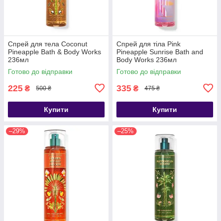
Спрей для тела Coconut
Спрей для тіла Pink
Pineapple Bath & Body Works
Pineapple Sunrise Bath and
236мл
Body Works 236мл
Готово до відправки
Готово до відправки
225
335
₴
₴
500 ₴
475 ₴
Купити
Купити
–29%
–25%