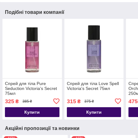
Подібні товари компанії
Спрей для тіла Pure
Спрей для тіла Love Spell
Спре
Seduction Victoria's Secret
Victoria's Secret 75мл
Orch
75мл
250
325
315
475
₴
₴
385 ₴
375 ₴
Купити
Купити
Акційні пропозиції та новинки