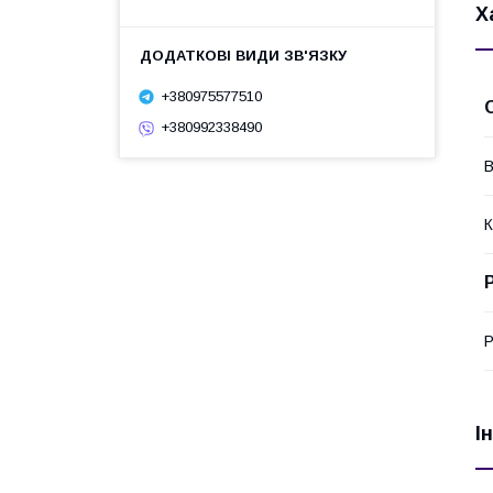
Х
+380975577510
+380992338490
В
К
Р
І