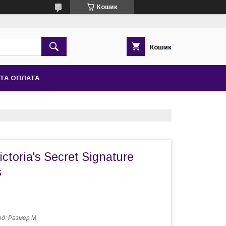
Кошик
Кошик
ТА ОПЛАТА
ictoria's Secret Signature
s
од:
Размер M