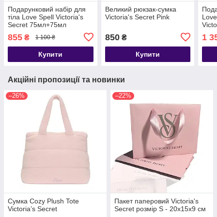
Подарунковий набір для
Великий рюкзак-сумка
Пода
тіла Love Spell Victoria's
Victoria's Secret Pink
Love
Secret 75мл+75мл
Victo
855
850
1 3
₴
₴
1 100 ₴
Купити
Купити
Акційні пропозиції та новинки
–26%
–22%
Сумка Cozy Plush Tote
Пакет паперовий Victoria's
Victoria’s Secret
Secret розмір S - 20х15х9 см