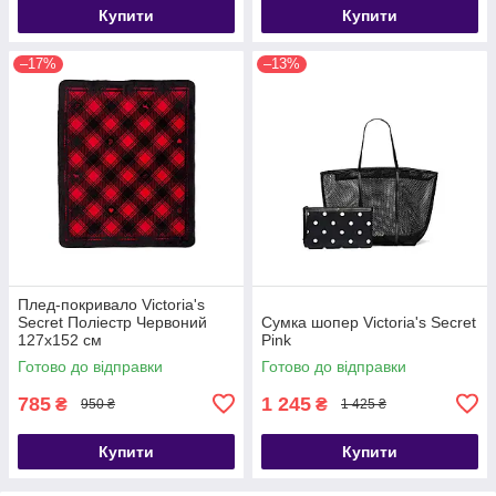
Купити
Купити
–17%
–13%
Плед-покривало Victoria's
Secret Поліестр Червоний
Сумка шопер Victoria's Secret
127х152 см
Pink
Готово до відправки
Готово до відправки
785
1 245
₴
₴
950 ₴
1 425 ₴
Купити
Купити