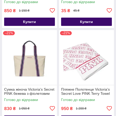
Готово до відправки
Готово до відправки
850
35
₴
₴
1 150 ₴
45 ₴
Купити
Купити
–21%
–21%
Сумка жіноча Victoria's Secret
Пляжне Полотенце Victoria's
PINK бежева з фіолетовим
Secret Love PINK Terry Towel
Готово до відправки
Готово до відправки
830
950
₴
₴
1 050 ₴
1 200 ₴