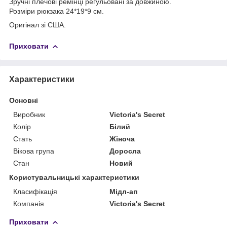
Зручні плечові ремінці регульовані за довжиною.
Розміри рюкзака 24*19*9 см.
Оригінал зі США.
Приховати
Характеристики
Основні
Виробник
Victoria's Secret
Колір
Білий
Стать
Жіноча
Вікова група
Доросла
Стан
Новий
Користувальницькі характеристики
Класифікація
Мідл-ап
Компанія
Victoria's Secret
Приховати