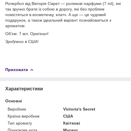
Ролербол від Вікторія Сікрет — роликові парфуми (7 ml), які
так зручно брати із собою в дорогу, які без проблем
помістяться в косметичку, клатч. А ще — це чудовий
подарунок, а також ідеальний варіант познайомиться з
ароматом.
Об'єм: 7 мл. Оригінал!
Зроблено в США!
Приховати
Характеристики
Основні
Виробник
Victoria's Secret
Країна виробник
США
Тип аромату
Квіткові
Початкова нота
Мускус