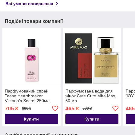
Всі умови повернення
Подібні товари компанії
Парфумований спрей
Парфумована вода для
Парф
Tease Heartbreaker
жінок Cute Cute Mira Max,
JOY 
Victoria's Secret 250мл
50 мл
705
465
465
₴
₴
890 ₴
500 ₴
Купити
Купити
Акційні пропозиції та новинки