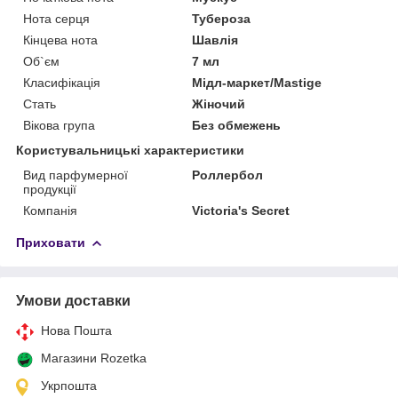
Нота серця
Тубероза
Кінцева нота
Шавлія
Об`єм
7 мл
Класифікація
Мідл-маркет/Mastige
Стать
Жіночий
Вікова група
Без обмежень
Користувальницькі характеристики
Вид парфумерної
Роллербол
продукції
Компанія
Victoria's Secret
Приховати
Умови доставки
Нова Пошта
Магазини Rozetka
Укрпошта