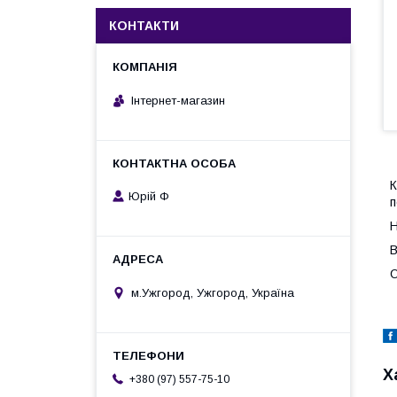
КОНТАКТИ
Інтернет-магазин
К
Юрій Ф
п
Н
В
О
м.Ужгород, Ужгород, Україна
Х
+380 (97) 557-75-10