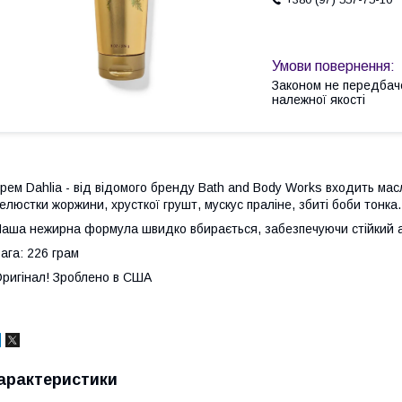
Законом не передбач
належної якості
рем Dahlia - від відомого бренду Bath and Body Works входить масл
елюстки жоржини, хрусткої грушт, мускус праліне, збиті боби тонка.
аша нежирна формула швидко вбирається, забезпечуючи стійкий а
ага: 226 грам
ригінал! Зроблено в США
арактеристики