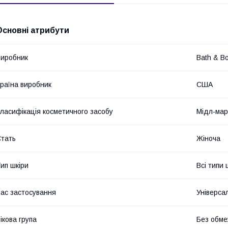
Основні атрибути
иробник
Bath & B
раїна виробник
США
ласифікація косметичного засобу
Мідл-мар
тать
Жіноча
ип шкіри
Всі типи 
ас застосування
Універса
ікова група
Без обме