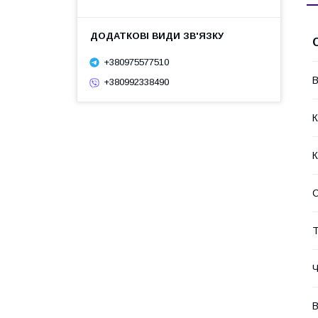
+380975577510
В
+380992338490
К
К
С
Т
Ч
В