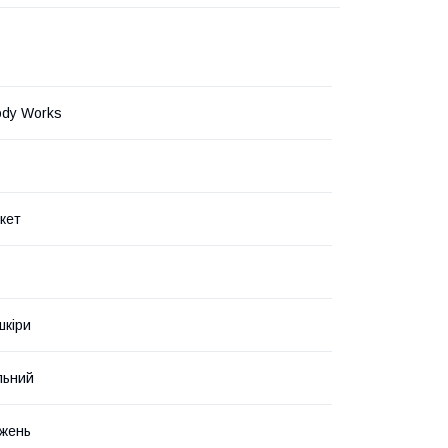
ody Works
кет
шкіри
льний
жень