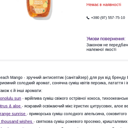
Немає в наявності
+380 (97) 557-75-10
Законом не передбач
належної якості
each Mango - зручний антисептик (санітайзер) для рук від бренду
приємний
солодкий аромат, сонячна суміш квітів персика, латаття і 
акож є й інші аромати:
onolulu sun
- мрійлива суміш свіжого острівної кокоса, тихоокеансько
itrus & aloe
- яскравий освіжаючий мікс ігристих цитрусових, алое в
range sunrise
- приморська суміш солодкого апельсина, соковитого 
 thousand wishes
- святкова суміш рожевого просекко, кришталевих 