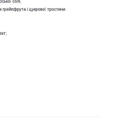
ської солі.
ем грейпфрута і цукрової тростини
ект;