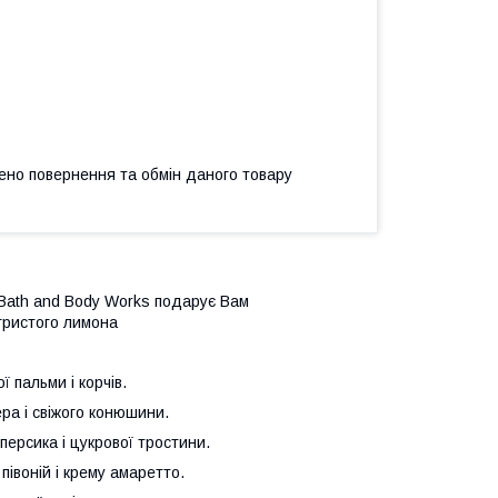
ено повернення та обмін даного товару
 Bath and Body Works подарує Вам
ігристого лимона
ї пальми і корчів.
ера і свіжого конюшини.
персика і цукрової тростини.
півоній і крему амаретто.