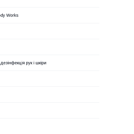
ody Works
а дезінфекція рук і шкіри