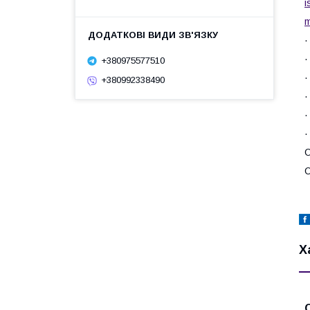
i
m
·
·
+380975577510
·
+380992338490
·
·
·
О
О
Х