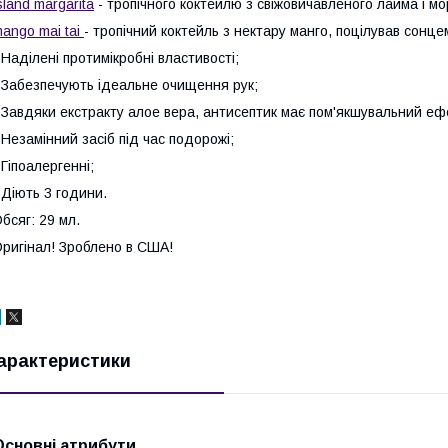
sland margarita
- тропічного коктейлю з свіжовичавленого лайма і мор
ango mai tai
- тропічний коктейль з нектару манго, поцілував сонц
 Наділені протимікробні властивості;
 Забезпечують ідеальне очищення рук;
 Завдяки екстракту алое вера, антисептик має пом'якшувальний еф
 Незамінний засіб під час подорожі;
 Гіпоалергенні;
 Діють 3 години.
бсяг: 29 мл.
ригінал! Зроблено в США!
арактеристики
Основні атрибути