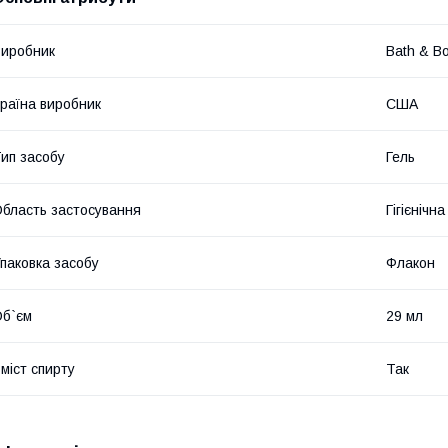
иробник
Bath & B
раїна виробник
США
ип засобу
Гель
бласть застосування
Гігієнічн
паковка засобу
Флакон
б`єм
29 мл
міст спирту
Так