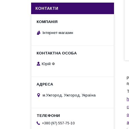
КОНТАКТИ
Інтернет-магазин
Юрій Ф
P
Т
м.Ужгород, Ужгород, Україна
h
c
o
a
+380 (97) 557-75-10