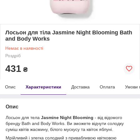
Лосьон для тіла Jasmine Night Blooming Bath
and Body Works
Немає в наявності
Роздріб
431
₴
Опис
Характеристики
Доставка
Оплата
Умови 
Опис
Лосьон для тела
Jasmine Night Blooming
- від відомого
бренду Bath and Body Works.
Ви зможете відчути
солодку
суміш квітів жасмину, білого мускусу та квіток яблуні.
Мрійливий і злегка солодкий з привабливою квітковою