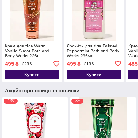
Крем для тіла Warm
Лосьйон для тіла Twisted
Крем
Vanilla Sugar Bath and
Peppermint Bath and Body
Vani
Body Works 226г
Works 236мл
Work
495
495
465
₴
₴
525 ₴
515 ₴
Купити
Купити
Акційні пропозиції та новинки
–13%
–8%