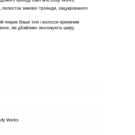
відомого бренду Bath and Body Works.
, пелюсток зимової троянди, зацукрованого
й покриє Ваше тіло і волосся приємним
алое, які дбайливо зволожують шкіру.
ody Works