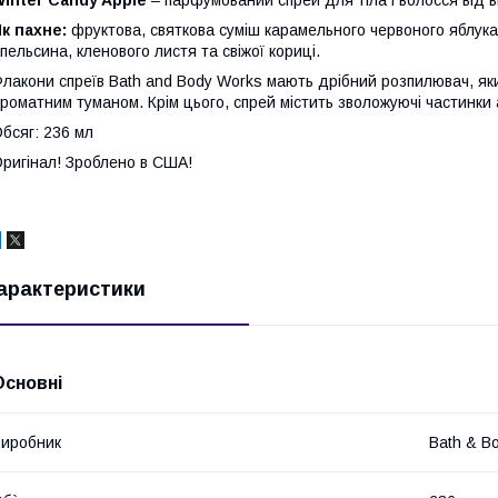
inter Candy Apple
– парфумований спрей для тіла і волосся від 
к пахне:
фруктова, святкова суміш карамельного червоного яблука
пельсина, кленового листя та свіжої кориці.
лакони спреїв Bath and Body Works мають дрібний розпилювач, яки
роматним туманом. Крім цього, спрей містить зволожуючі частинки 
бсяг: 236 мл
ригінал! Зроблено в США!
арактеристики
Основні
иробник
Bath & B