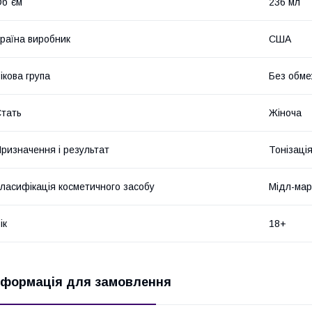
б`єм
236 мл
раїна виробник
США
ікова група
Без обме
тать
Жіноча
ризначення і результат
Тонізаці
ласифікація косметичного засобу
Мідл-мар
ік
18+
нформація для замовлення