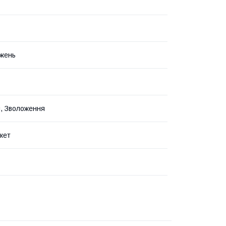
жень
я, Зволоження
кет