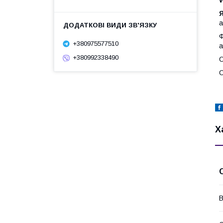
W
Я
а
Ф
+380975577510
а
+380992338490
О
О
Х
В