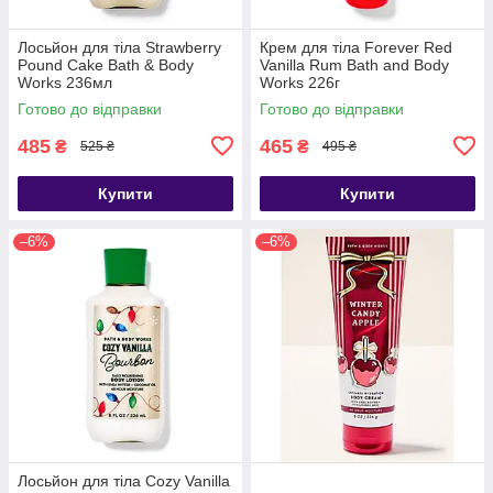
Лосьйон для тіла Strawberry
Крем для тіла Forever Red
Pound Cake Bath & Body
Vanilla Rum Bath and Body
Works 236мл
Works 226г
Готово до відправки
Готово до відправки
485
465
₴
₴
525 ₴
495 ₴
Купити
Купити
–6%
–6%
Лосьйон для тіла Cozy Vanilla