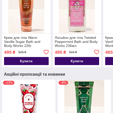
Крем для тіла Warm
Лосьйон для тіла Twisted
Крем
Vanilla Sugar Bath and
Peppermint Bath and Body
Vani
Body Works 226г
Works 236мл
Work
495
495
465
₴
₴
525 ₴
515 ₴
Купити
Купити
Акційні пропозиції та новинки
–13%
–8%