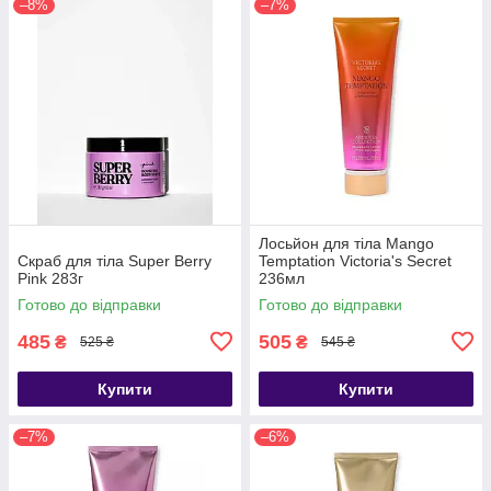
–8%
–7%
Лосьйон для тіла Mango
Скраб для тіла Super Berry
Temptation Victoria's Secret
Pink 283г
236мл
Готово до відправки
Готово до відправки
485
505
₴
₴
525 ₴
545 ₴
Купити
Купити
–7%
–6%