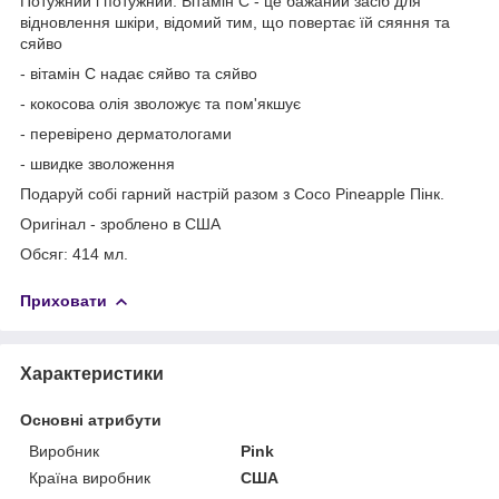
Потужний і потужний. Вітамін С - це бажаний засіб для
відновлення шкіри, відомий тим, що повертає їй сяяння та
сяйво
- вітамін С надає сяйво та сяйво
- кокосова олія зволожує та пом'якшує
- перевірено дерматологами
- швидке зволоження
Подаруй собі гарний настрій разом з Coco Pineapple Пінк.
Оригінал - зроблено в США
Обсяг: 414 мл.
Приховати
Характеристики
Основні атрибути
Виробник
Pink
Країна виробник
США