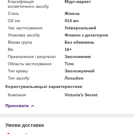
Класифікація
Мідл-маркет
косметичного засобу
Стать
Жіноча
Об`єм
414 мл
Час застосування
Універсальний
Упаковка засобу
Флакон з дозатором
Вікова група
Без обмежень
Вік
16+
Призначення і результат
Зволоження
Область застосування
Тіло
Тип крему
Зволожуючий
Тип засобу
Лосьйон
Користувальницькі характеристики
Компанія
Victoria's Secret
Приховати
Умови доставки