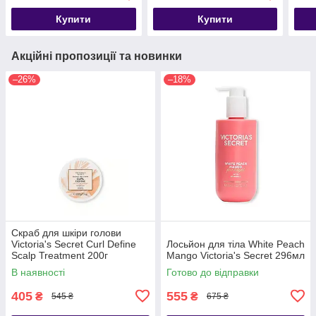
Купити
Купити
Акційні пропозиції та новинки
–26%
–18%
Скраб для шкіри голови
Victoria's Secret Curl Define
Лосьйон для тіла White Peach
Scalp Treatment 200г
Mango Victoria's Secret 296мл
В наявності
Готово до відправки
405
555
₴
₴
545 ₴
675 ₴