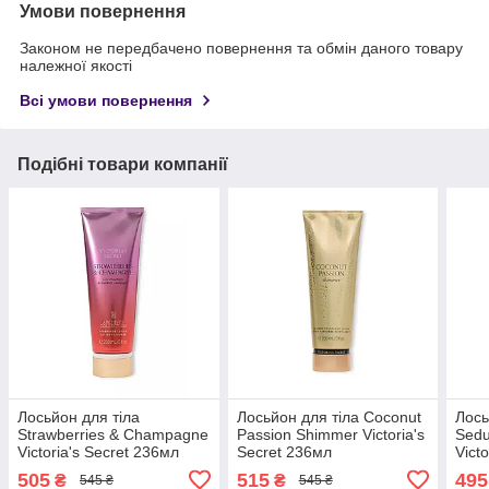
Умови повернення
Законом не передбачено повернення та обмін даного товару
належної якості
Всі умови повернення
Подібні товари компанії
Лосьйон для тіла
Лосьйон для тіла Coconut
Лось
Strawberries & Champagne
Passion Shimmer Victoria's
Sedu
Victoria's Secret 236мл
Secret 236мл
Vict
505
515
495
₴
₴
545 ₴
545 ₴