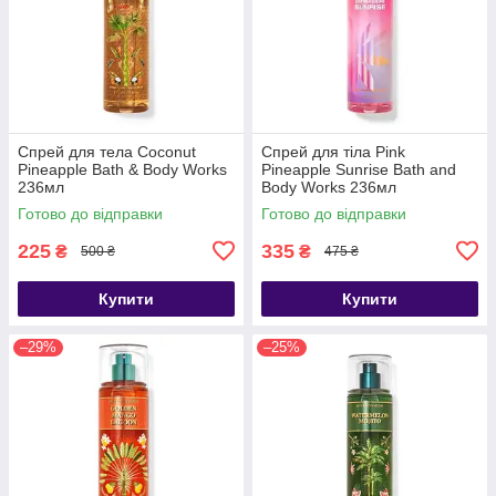
Спрей для тела Coconut
Спрей для тіла Pink
Pineapple Bath & Body Works
Pineapple Sunrise Bath and
236мл
Body Works 236мл
Готово до відправки
Готово до відправки
225
335
₴
₴
500 ₴
475 ₴
Купити
Купити
–29%
–25%