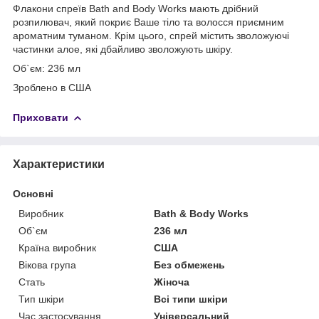
Флакони спреїв Bath and Body Works мають дрібний
розпилювач, який покриє Ваше тіло та волосся приємним
ароматним туманом. Крім цього, спрей містить зволожуючі
частинки алое, які дбайливо зволожують шкіру.
Об`єм: 236 мл
Зроблено в США
Приховати
Характеристики
Основні
Виробник
Bath & Body Works
Об`єм
236 мл
Країна виробник
США
Вікова група
Без обмежень
Стать
Жіноча
Тип шкіри
Всі типи шкіри
Час застосування
Універсальний