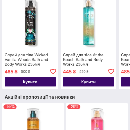
Спрей для тіла Wicked
Спрей для тіла At the
Спре
Vanilla Woods Bath and
Beach Bath and Body
Bean
Body Works 236мл
Works 236мл
Work
465
445
485
₴
₴
500 ₴
520 ₴
Купити
Купити
Акційні пропозиції та новинки
–55%
–29%