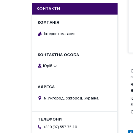
КОНТАКТИ
Інтернет-магазин
Юрій Ф
С
в
В
м.Ужгород, Ужгород, Україна
К
д
О
+380 (97) 557-75-10