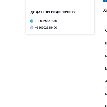
Х
+380975577510
+380992338490
В
К
М
А
К
Ч