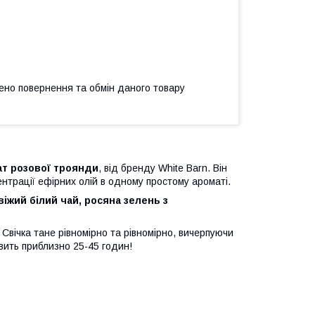
ено повернення та обмін даного товару
ат розової троянди
, від бренду White Barn. Він
ентрації ефірних олій в одному простому ароматі.
іжий білий чай, росяна зелень з
 Свічка тане рівномірно та рівномірно, вичерпуючи
вить приблизно 25-45 годин!