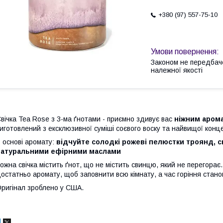
+380 (97) 557-75-10
Законом не передбач
належної якості
вічка Tea Rose з 3-ма ґнотами - приємно здивує вас
ніжним аром
иготовлений з ексклюзивної суміші соєвого воску та найвищої конц
 основі аромату:
відчуйте
солодкі рожеві пелюстки троянд, св
натуральними ефірними маслами
ожна свічка містить ґнот, що не містить свинцю, який не перегорає.
остатньо аромату, щоб заповнити всю кімнату, а час горіння стано
ригінал зроблено у США.