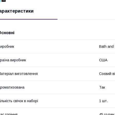
арактеристики
Основні
иробник
Bath and
раїна виробник
США
атеріал виготовлення
Соєвий ві
роматизована
Так
ількість свічок в наборі
1 шт.
ас горіння
45 годин