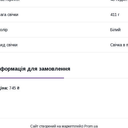
ага свічки
411 г
олір
Білий
ид свічки
Свічка в 
нформація для замовлення
іна:
745 ₴
Сайт створений на маркетплейсі
Prom.ua