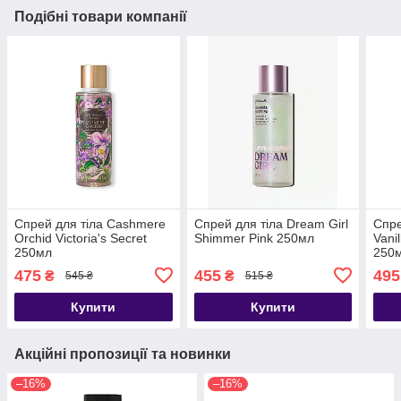
Подібні товари компанії
Спрей для тіла Cashmere
Спрей для тіла Dream Girl
Спре
Orchid Victoria's Secret
Shimmer Pink 250мл
Vanil
250мл
250
475
455
495
₴
₴
545 ₴
515 ₴
Купити
Купити
Акційні пропозиції та новинки
–16%
–16%