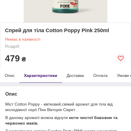
Спрей для тіла Cotton Poppy Pink 250ml
Немає в наявності
Роздріб
479
₴
Опис
Характеристики
Доставка
Оплата
Умови 
Опис
Міст Cotton Poppy - квітковий,свіжий аромат
для тіла від
молодіжної серії Пінк Вікторія Сікрет .
В даному ароматі можна відчути
ноти чистої бавовни та
червоних маків.
З молодіжною серією Garden Party PINK маєте можливість