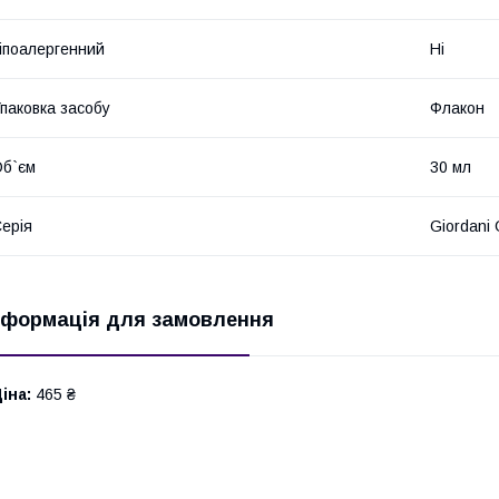
іпоалергенний
Ні
паковка засобу
Флакон
б`єм
30 мл
ерія
Giordani 
нформація для замовлення
іна:
465 ₴