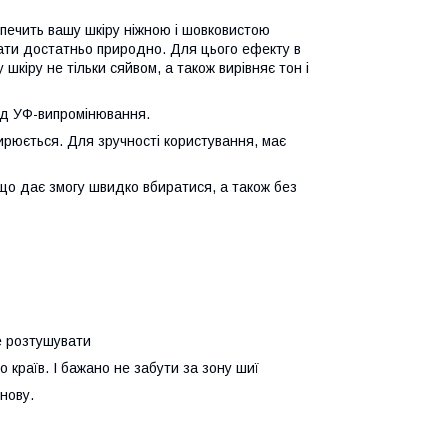
зпечить вашу шкіру ніжною і шовковистою
дати достатньо природно. Для цього ефекту в
 шкіру не тільки сяйвом, а також вирівняє тон і
ід УФ-випромінювання.
ирюється. Для зручності користування, має
що дає змогу швидко вбиратися, а також без
ше розтушувати
 країв. І бажано не забути за зону шиї
нову.