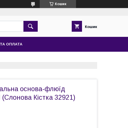
Кошик
Кошик
ТА ОПЛАТА
альна основа-флюїд
d (Слонова Кістка 32921)