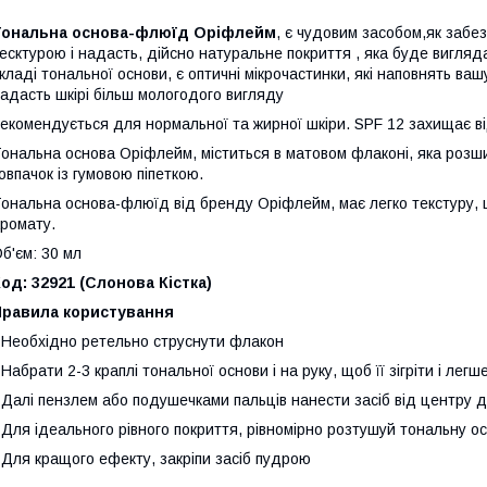
Т
ональна основа-флюїд Оріфлейм
, є чудовим засобом,як забе
есктурою і надасть, дійсно натуральне покриття , яка буде вигля
кладі тональної основи, є оптичні мікрочастинки, які наповнять вашу
адасть шкірі більш мологодого вигляду
екомендується для нормальної та жирної шкіри. SPF 12 захищає в
ональна основа Оріфлейм, міститься в матовом флаконі, яка розш
овпачок із гумовою піпеткою.
ональна основа-флюїд від бренду Оріфлейм, має легко текстуру, 
ромату.
б'єм: 30 мл
од: 32921 (Слонова Кістка
)
Правила користування
 Необхідно ретельно струснути флакон
 Набрати 2-3 краплі тональної основи і на руку, щоб її зігріти і лег
 Далі пензлем або подушечками пальців нанести засіб від центру до
 Для ідеального рівного покриття, рівномірно розтушуй тональну ос
 Для кращого ефекту, закріпи засіб пудрою