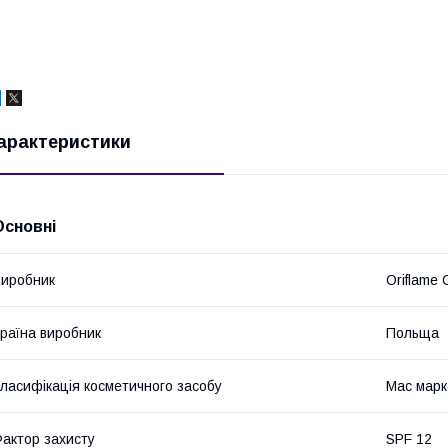
арактеристики
Основні
иробник
Oriflame 
раїна виробник
Польща
ласифікація косметичного засобу
Мас марк
актор захисту
SPF 12