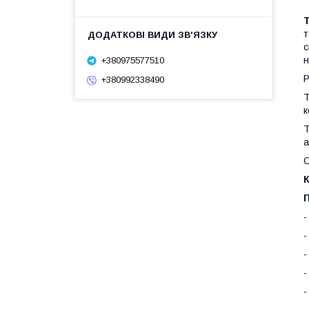
т
с
н
+380975577510
Р
+380992338490
Т
к
Т
а
О
К
-
-
-
-
-