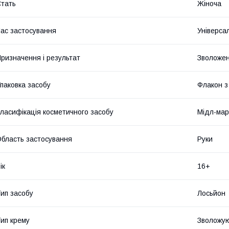
тать
Жіноча
ас застосування
Універса
ризначення і результат
Зволоже
паковка засобу
Флакон з
ласифікація косметичного засобу
Мідл-мар
бласть застосування
Руки
ік
16+
ип засобу
Лосьйон
ип крему
Зволожу