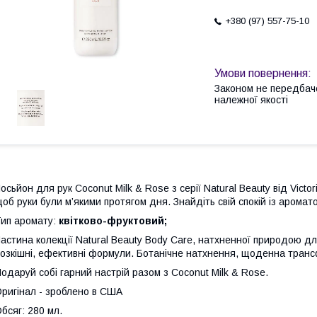
+380 (97) 557-75-10
Законом не передбач
належної якості
осьйон для рук Coconut Milk & Rose з серії Natural Beauty від Vict
об руки були м’якими протягом дня. Знайдіть свій спокій із аромат
ип аромату:
квітково-фруктовий;
астина колекції Natural Beauty Body Care, натхненної природою для
озкішні, ефективні формули. Ботанічне натхнення, щоденна тран
одаруй собі гарний настрій разом з Coconut Milk & Rose.
ригінал - зроблено в США
бсяг: 280 мл.