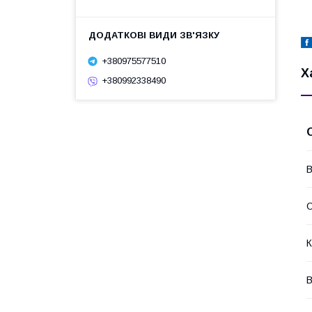
+380975577510
Х
+380992338490
В
О
К
В