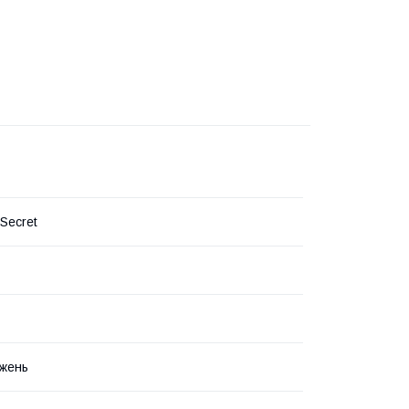
 Secret
жень