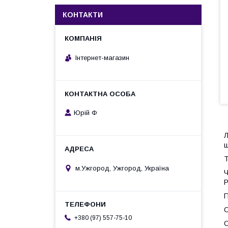
КОНТАКТИ
Інтернет-магазин
Юрій Ф
Л
щ
Т
м.Ужгород, Ужгород, Україна
Ч
Р
П
О
+380 (97) 557-75-10
О