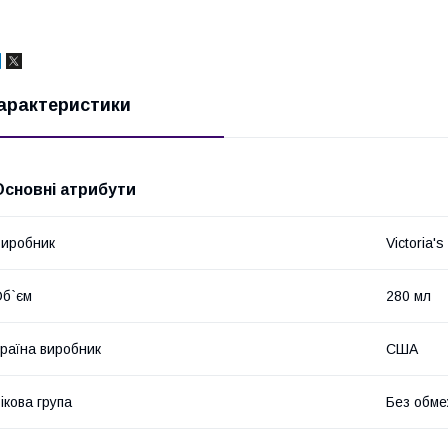
арактеристики
Основні атрибути
иробник
Victoria's
б`єм
280 мл
раїна виробник
США
ікова група
Без обме