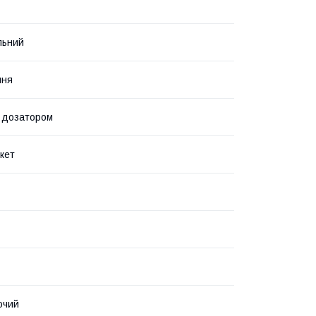
льний
ння
 дозатором
кет
ючий