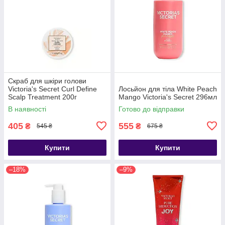
Скраб для шкіри голови
Victoria's Secret Curl Define
Лосьйон для тіла White Peach
Scalp Treatment 200г
Mango Victoria's Secret 296мл
В наявності
Готово до відправки
405
555
₴
₴
545 ₴
675 ₴
Купити
Купити
–18%
–9%