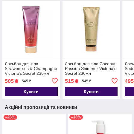
Лосьйон для тіла
Лосьйон для тіла Coconut
Лось
Strawberries & Champagne
Passion Shimmer Victoria's
Sedu
Victoria's Secret 236мл
Secret 236мл
Vict
505
515
495
₴
₴
545 ₴
545 ₴
Купити
Купити
Акційні пропозиції та новинки
–26%
–18%