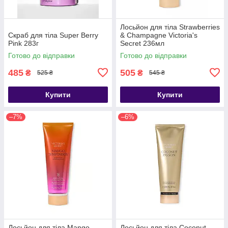
Лосьйон для тіла Strawberries
Скраб для тіла Super Berry
& Champagne Victoria's
Pink 283г
Secret 236мл
Готово до відправки
Готово до відправки
485
505
₴
₴
525 ₴
545 ₴
Купити
Купити
–7%
–6%
Лосьйон для тіла Mango
Лосьйон для тіла Coconut