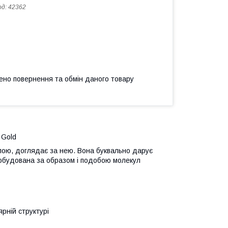
од:
42362
ено повернення та обмін даного товару
 Gold
алою, доглядає за нею. Вона буквально дарує
 побудована за образом і подобою молекул
рній структурі