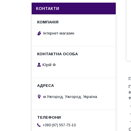
КОНТАКТИ
Інтернет-магазин
Юрій Ф
Г
П
е
м.Ужгород, Ужгород, Україна
е
-
-
-
+380 (97) 557-75-10
О