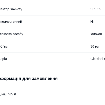
актор захисту
SPF 35
іпоалергенний
Ні
паковка засобу
Флакон
б`єм
30 мл
ерія
Giordani 
нформація для замовлення
іна:
465 ₴