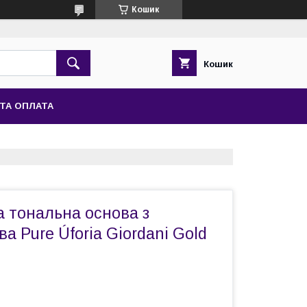
Кошик
Кошик
ТА ОПЛАТА
а тональна основа з
а Pure Úforia Giordani Gold