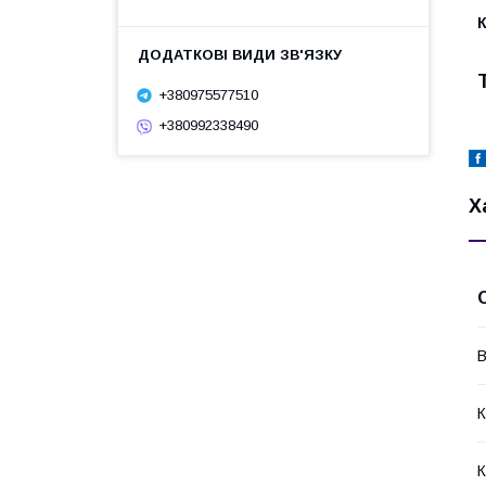
+380975577510
+380992338490
Х
В
К
К