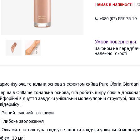
Немає в наявності
К
+380 (97) 557-75-10
Законом не передбач
належної якості
армонізуюча тональна основа з ефектом сяйва Pure Úforia Giordani
ерша в Oriflame тональна основа, яка робить шкіру сяюче доскон
йфорійні відчуття завдяки унікальній молекулярній структурі, яка
підермісу.
 Рівний, сяючий тон шкіри
 Глибоке зволоження
 Оксамитова текстура і відчуття щастя завдяки унікальній молекуля
б'єм: 30 мл;