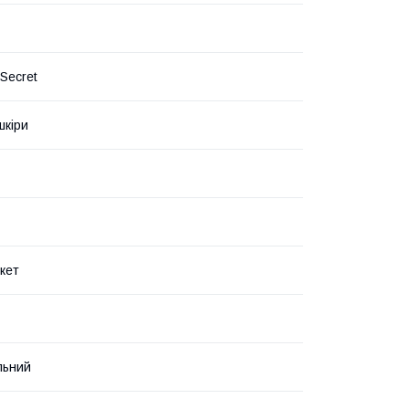
 Secret
шкіри
кет
льний