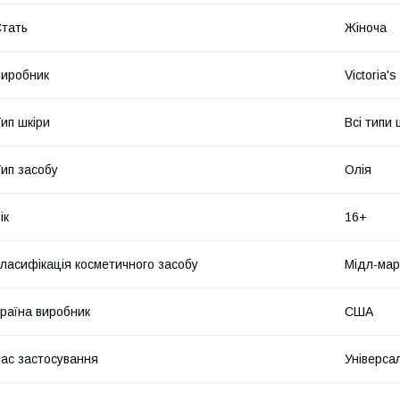
тать
Жіноча
иробник
Victoria's
ип шкіри
Всі типи 
ип засобу
Олія
ік
16+
ласифікація косметичного засобу
Мідл-мар
раїна виробник
США
ас застосування
Універса