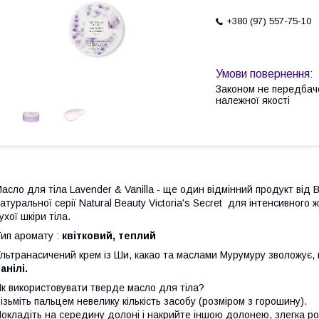
+380 (97) 557-75-10
Законом не передбач
належної якості
асло для тіла Lavender & Vanilla - ще один відмінний продукт від 
атуральної серії Natural Beauty Victoria's Secret для інтенсивног
ухої шкіри тіла.
ип аромату :
квітковий, теплий
льтранасичений крем із Ши, какао та маслами Мурумуру зволожує,
анілі.
к використовувати тверде масло для тіла?
ізьміть пальцем невелику кількість засобу (розміром з горошину).
окладіть на середину долоні і накрийте іншою долонею, злегка роз