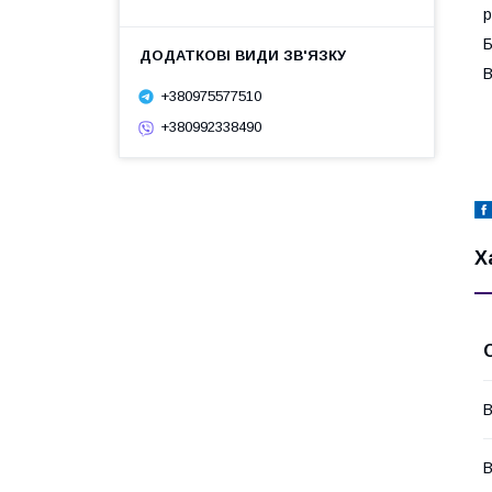
р
Б
В
+380975577510
+380992338490
Х
В
В