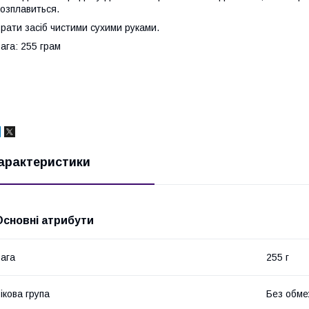
озплавиться.
рати засіб чистими сухими руками.
ага: 255 грам
арактеристики
Основні атрибути
ага
255 г
ікова група
Без обме