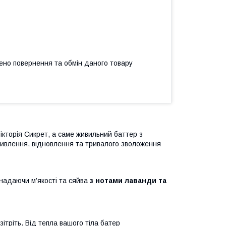
ено повернення та обмін даного товару
Вікторія Сикрет, а саме живильний баттер з
о живлення, відновлення та тривалого зволоження
 надаючи м’якості та сяйва
з нотами лаванди та
ітріть. Від тепла вашого тіла батер