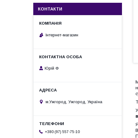
КОНТАКТИ
Інтернет-магазин
Юрій Ф
М
н
с
м.Ужгород, Ужгород, Україна
Т
У
в
Я
В
+380 (97) 557-75-10
П