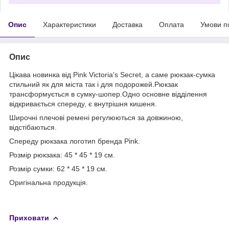
Опис
Характеристики
Доставка
Оплата
Умови п
Опис
Цікава новинка від Pink Victoria's Secret, а саме рюкзак-сумка
стильний як для міста так і для подорожей.Рюкзак
трансформується в сумку-шопер.Одно основне відділення
відкривається спереду, є внутрішня кишеня.
Широчні плечові ремені регулюються за довжиною,
відстібаються.
Спереду рюкзака логотип бренда Pink.
Розмір рюкзака: 45 * 45 * 19 см.
Розмір сумки: 62 * 45 * 19 см.
Оригінальна продукція.
Приховати