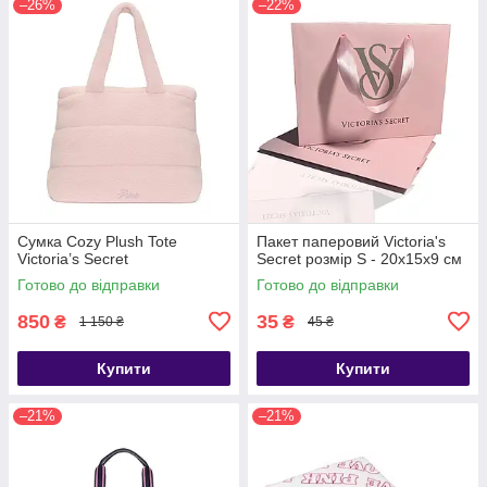
–26%
–22%
Сумка Cozy Plush Tote
Пакет паперовий Victoria's
Victoria’s Secret
Secret розмір S - 20х15х9 см
Готово до відправки
Готово до відправки
850
35
₴
₴
1 150 ₴
45 ₴
Купити
Купити
–21%
–21%