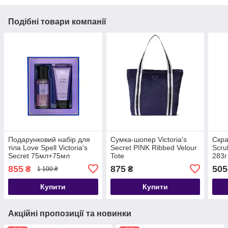
Подібні товари компанії
Подарунковий набір для
Сумка-шопер Victoria's
Скра
тіла Love Spell Victoria's
Secret PINK Ribbed Velour
Scru
Secret 75мл+75мл
Tote
283г
855
875
505
₴
₴
1 100 ₴
Купити
Купити
Акційні пропозиції та новинки