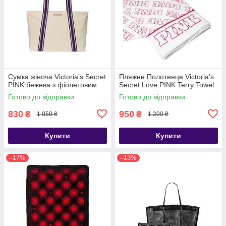
Сумка жіноча Victoria's Secret
Пляжне Полотенце Victoria's
PINK бежева з фіолетовим
Secret Love PINK Terry Towel
Готово до відправки
Готово до відправки
830
950
₴
₴
1 050 ₴
1 200 ₴
Купити
Купити
–17%
–13%