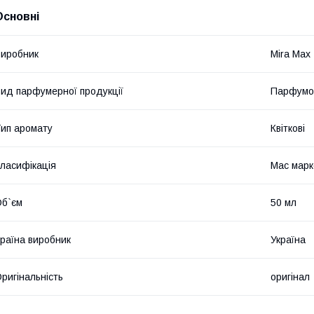
Основні
иробник
Mira Max
ид парфумерної продукції
Парфумо
ип аромату
Квіткові
ласифікація
Мас марк
б`єм
50 мл
раїна виробник
Україна
ригінальність
оригінал