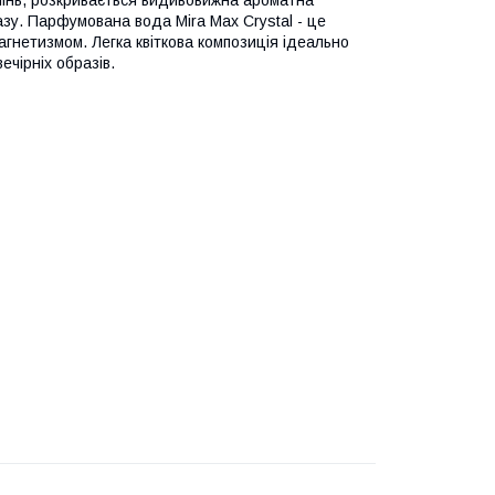
мінь, розкривається видивовижна ароматна
зу. Парфумована вода Mira Max Crystal - це
агнетизмом. Легка квіткова композиція ідеально
ечірніх образів.