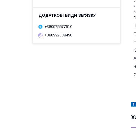
У
к
в
п
Т
+380975577510
П
+380992338490
Н
К
А
В
О
Х