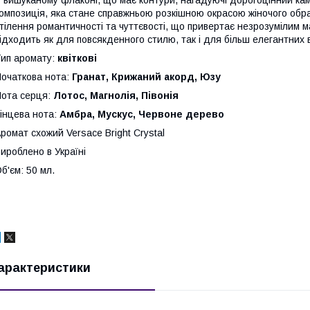
 вишуканому флаконі, що має контури, нагадуючі дорогоцінний ка
омпозиція, яка стане справжньою розкішною окрасою жіночого обра
тілення романтичності та чуттєвості, що привертає незрозумілим м
ідходить як для повсякденного стилю, так і для більш елегантних в
ип аромату:
квіткові
очаткова нота:
Гранат, Крижаний акорд, Юзу
ота серця:
Лотос, Магнолія, Півонія
інцева нота:
Амбра, Мускус, Червоне дерево
ромат схожий
Versace Bright Crystal
ироблено в Україні
б'єм: 50 мл.
арактеристики