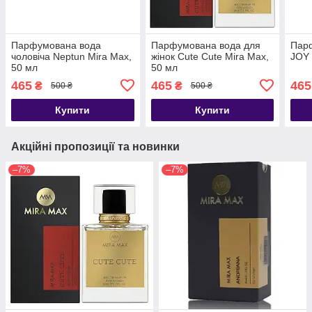
Парфумована вода
Парфумована вода для
Парф
чоловіча Neptun Mira Max,
жінок Cute Cute Mira Max,
JOY 
50 мл
50 мл
465
465
465
₴
₴
500 ₴
500 ₴
Купити
Купити
Акційні пропозиції та новинки
–7%
–7%