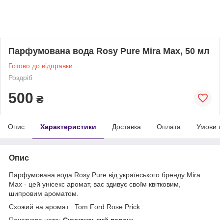
Парфумована вода Rosy Pure Mira Max, 50 мл
Готово до відправки
Роздріб
500
₴
Опис
Характеристики
Доставка
Оплата
Умови 
Опис
Парфумована вода Rosy Pure від українського бренду Mira
Max - цей унісекс аромат, вас здивує своїм квітковим,
шипровим ароматом.
Схожий на аромат :
Tom Ford Rose Prick
Початкова нота:
Сичуанський перець