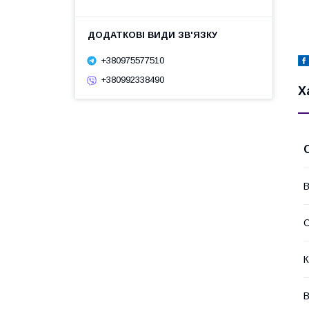
+380975577510
+380992338490
Х
В
О
К
В