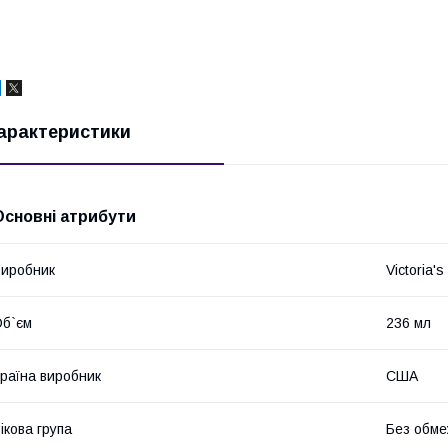
арактеристики
Основні атрибути
иробник
Victoria's
б`єм
236 мл
раїна виробник
США
ікова група
Без обме