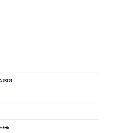
 Secret
жень