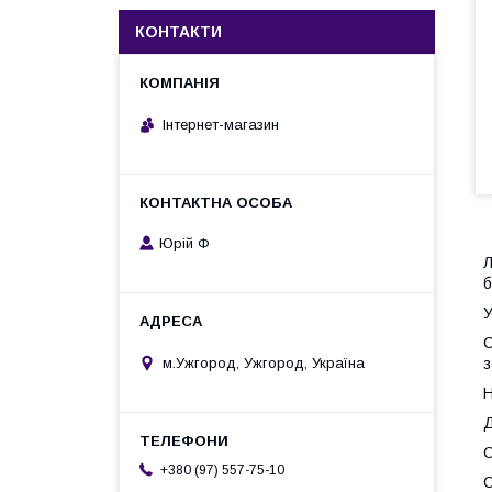
КОНТАКТИ
Інтернет-магазин
Юрій Ф
Л
б
У
С
м.Ужгород, Ужгород, Україна
з
Н
Д
О
+380 (97) 557-75-10
О