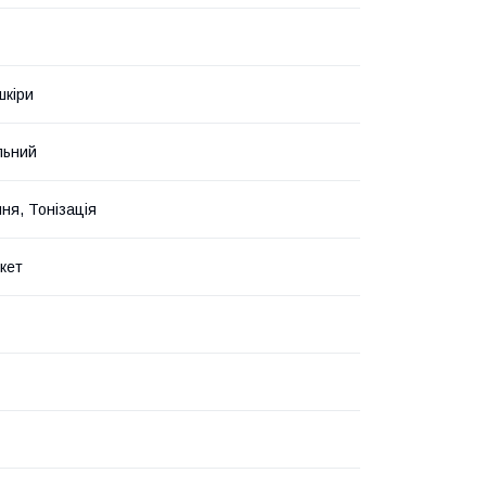
шкіри
льний
ня, Тонізація
кет