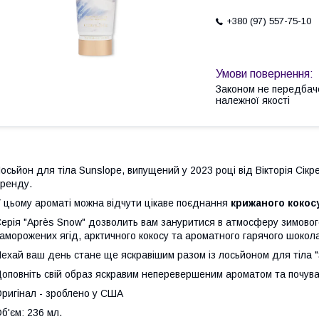
+380 (97) 557-75-10
Законом не передбач
належної якості
осьйон для тіла Sunslope, випущений у 2023 році від Вікторія Сік
ренду.
 цьому ароматі можна відчути цікаве поєднання
крижаного кокос
ерія "Après Snow" дозволить вам зануритися в атмосферу зимово
аморожених ягід, арктичного кокосу та ароматного гарячого шокол
ехай ваш день стане ще яскравішим разом із лосьйоном для тіла "Su
оповніть свій образ яскравим неперевершеним ароматом та почува
ригінал - зроблено у США
б'єм: 236 мл.