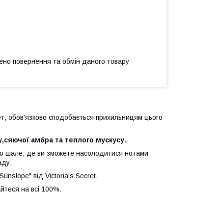
ено повернення та обмін даного товару
рет, обов'язково сподобається прихильницям цього
у,сяючої амбра та теплого мускусу.
го шале, де ви зможете насолодитися нотами
аду.
nslope" від Victoria's Secret.
йтеся на всі 100%.