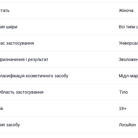
тать
Жіноча
ип шкіри
Всі типи 
ас застосування
Універса
ризначення і результат
Зволожен
ласифікація косметичного засобу
Мідл-мар
бласть застосування
Тіло
ік
18+
ип засобу
Лосьйон