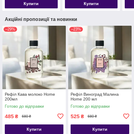
Купити
Купити
Акційні пропозиції та новинки
–29%
–23%
Рефіл Кава молоко Home
Рефіл Виноград Малина
200мл
Home 200 мл
Готово до відправки
Готово до відправки
485
525
₴
₴
680 ₴
680 ₴
Купити
Купити