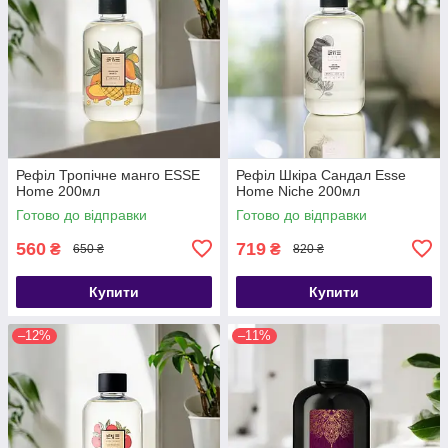
Рефіл Тропічне манго ESSE
Рефіл Шкіра Сандал Esse
Home 200мл
Home Niche 200мл
Готово до відправки
Готово до відправки
560
719
₴
₴
650 ₴
820 ₴
Купити
Купити
–12%
–11%