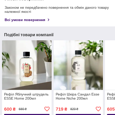
Законом не передбачено повернення та обмін даного товару
належної якості
Всі умови повернення
Подібні товари компанії
Рефіл Яблучний штрудель
Рефіл Шкіра Сандал Esse
Рефі
ESSE Home 200мл
Home Niche 200мл
ESS
600
719
605
₴
₴
680 ₴
820 ₴