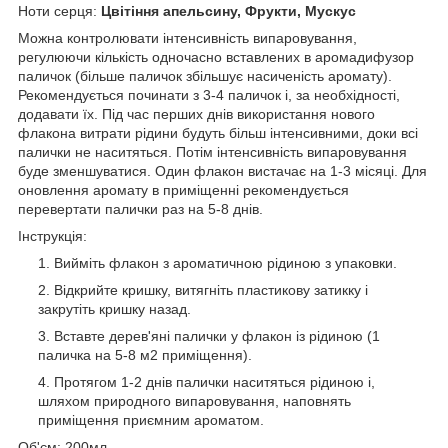
Ноти серця:
Цвітіння апельсину, Фрукти, Мускус
Можна контролювати інтенсивність випаровування,
регулюючи кількість одночасно вставлених в аромадифузор
паличок (більше паличок збільшує насиченість аромату).
Рекомендується починати з 3-4 паличок і, за необхідності,
додавати їх. Під час перших днів використання нового
флакона витрати рідини будуть більш інтенсивними, доки всі
палички не наситяться. Потім інтенсивність випаровування
буде зменшуватися. Один флакон вистачає на 1-3 місяці. Для
оновлення аромату в приміщенні рекомендується
перевертати палички раз на 5-8 днів.
І
нструкція:
Вийміть флакон з ароматичною рідиною з упаковки.
Відкрийте кришку, витягніть пластикову затикку і
закрутіть кришку назад.
Вставте дерев'яні палички у флакон із рідиною (1
паличка на 5-8 м2 приміщення).
Протягом 1-2 днів палички наситяться рідиною і,
шляхом природного випаровування, наповнять
приміщення приємним ароматом.
Об'єм: 200мл.