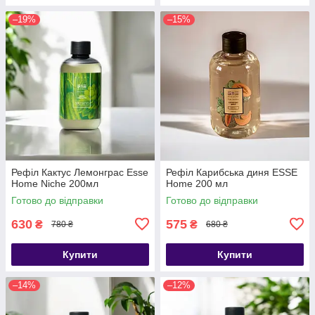
–19%
–15%
Рефіл Кактус Лемонграс Esse
Рефіл Карибська диня ESSE
Home Niche 200мл
Home 200 мл
Готово до відправки
Готово до відправки
630
575
₴
₴
780 ₴
680 ₴
Купити
Купити
–14%
–12%