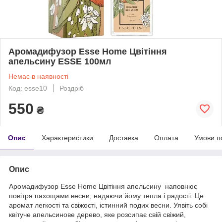
Аромадифузор Esse Home Цвітіння
апельсину ESSE 100мл
Немає в наявності
Код: esse10
Роздріб
550
₴
Опис
Характеристики
Доставка
Оплата
Умови п
Опис
Аромадифузор Esse Home Цвітіння апельсину наповнює
повітря п
ахощами весни
, надаючи йому тепла і радості. Це
аромат легкості та свіжості, істинний подих весни. Уявіть собі
квітуче апельсинове дерево, яке розсипає свій свіжий,