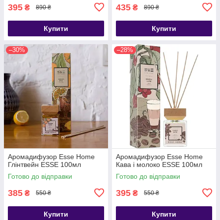
395
435
₴
₴
890 ₴
890 ₴
Купити
Купити
–30%
–28%
Аромадифузор Esse Home
Аромадифузор Esse Home
Глінтвейн ESSE 100мл
Кава і молоко ESSE 100мл
Готово до відправки
Готово до відправки
385
395
₴
₴
550 ₴
550 ₴
Купити
Купити