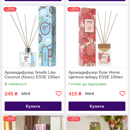
–25%
–25%
Аромадифузор Smells Like
Аромадифузор Esse Home
Coconut (Кокос) ESSE 100мл
Цвітіння імбиру ESSE 100мл
В наявності
Готово до відправки
245
415
₴
₴
325 ₴
550 ₴
Купити
Купити
–25%
–25%