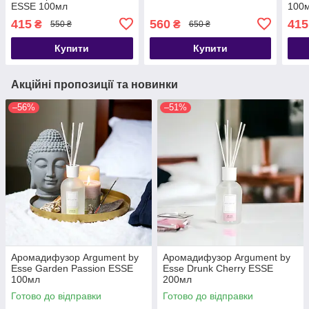
ESSE 100мл
100
415
560
415
₴
₴
550 ₴
650 ₴
Купити
Купити
Акційні пропозиції та новинки
–56%
–51%
Аромадифузор Argument by
Аромадифузор Argument by
Esse Garden Passion ESSE
Esse Drunk Cherry ESSE
100мл
200мл
Готово до відправки
Готово до відправки