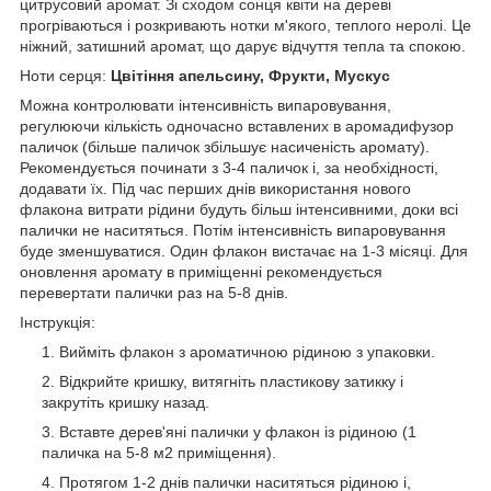
цитрусовий аромат. Зі сходом сонця квіти на дереві
прогріваються і розкривають нотки м'якого, теплого неролі. Це
ніжний, затишний аромат, що дарує відчуття тепла та спокою.
Ноти серця:
Цвітіння апельсину, Фрукти, Мускус
Можна контролювати інтенсивність випаровування,
регулюючи кількість одночасно вставлених в аромадифузор
паличок (більше паличок збільшує насиченість аромату).
Рекомендується починати з 3-4 паличок і, за необхідності,
додавати їх. Під час перших днів використання нового
флакона витрати рідини будуть більш інтенсивними, доки всі
палички не наситяться. Потім інтенсивність випаровування
буде зменшуватися. Один флакон вистачає на 1-3 місяці. Для
оновлення аромату в приміщенні рекомендується
перевертати палички раз на 5-8 днів.
Інструкція:
Вийміть флакон з ароматичною рідиною з упаковки.
Відкрийте кришку, витягніть пластикову затикку і
закрутіть кришку назад.
Вставте дерев'яні палички у флакон із рідиною (1
паличка на 5-8 м2 приміщення).
Протягом 1-2 днів палички наситяться рідиною і,