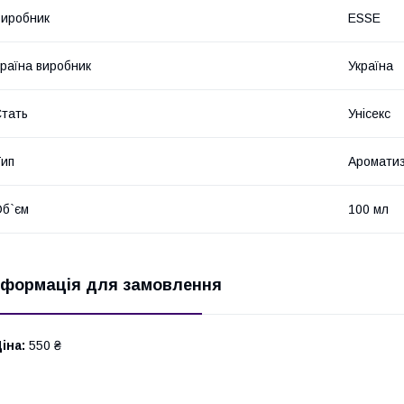
иробник
ESSE
раїна виробник
Україна
тать
Унісекс
ип
Аромати
б`єм
100 мл
нформація для замовлення
іна:
550 ₴