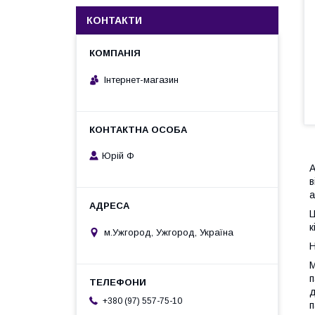
КОНТАКТИ
Інтернет-магазин
Юрій Ф
А
в
а
Ц
к
м.Ужгород, Ужгород, Україна
Н
М
п
д
+380 (97) 557-75-10
п