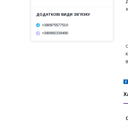
Д
І
+380975577510
+380992338490
О
К
В
Х