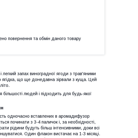
ено повернення та обмін даного товару
 і легкий запах виноградної ягоди з трав'яними
го ягідка, що ще донедавна зірвали з куща. Цей
літо.
я більшості людей і підходить для будь-якої
ин
кість одночасно вставлених в аромадифузор
ься починати з 3-4 паличок і, за необхідності,
рати рідини будуть більш інтенсивними, доки всі
еншуватися. Один флакон вистачає на 1-3 місяці.