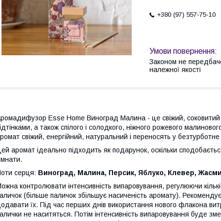
+380 (97) 557-75-10
Законом не передбач
належної якості
ромадифузор Esse Home Виноград Малина
- це свіжий, соковитий
ідтінками, а також спілого і солодкого, ніжного рожевого малиново
ромат свіжий, енергійний, натуральний і переносять у безтурботне 
ей аромат ідеально підходить як подарунок, оскільки сподобаєтьс
імнати.
оти серця:
Виноград, Малина, Персик, Яблуко, Клевер, Жасм
ожна контролювати інтенсивність випаровування, регулюючи кіль
аличок (більше паличок збільшує насиченість аромату). Рекомендуєт
одавати їх. Під час перших днів використання нового флакона вит
алички не наситяться. Потім інтенсивність випаровування буде зм