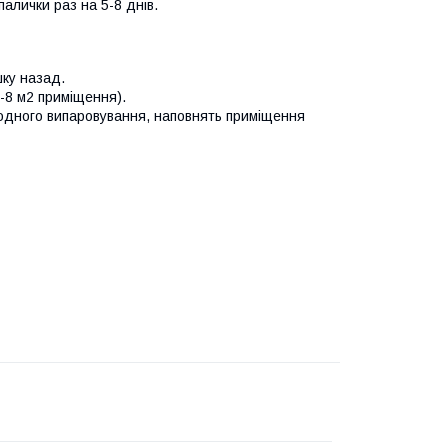
алички раз на 5-8 днів.
шку назад.
5-8 м2 приміщення).
родного випаровування, наповнять приміщення