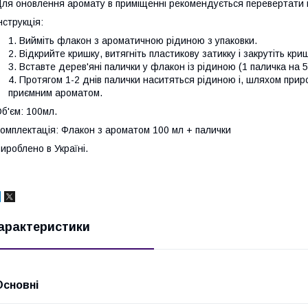
ля оновлення аромату в приміщенні рекомендується перевертати п
нструкція:
Вийміть флакон з ароматичною рідиною з упаковки.
Відкрийте кришку, витягніть пластикову затикку і закрутіть кри
Вставте дерев'яні палички у флакон із рідиною (1 паличка на 
Протягом 1-2 днів палички наситяться рідиною і, шляхом при
приємним ароматом.
б'єм: 100мл.
омплектація: Флакон з ароматом 100 мл + палички
ироблено в Україні.
арактеристики
Основні