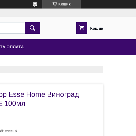
Кошик
Кошик
ТА ОПЛАТА
р Esse Home Виноград
E 100мл
од:
esse10