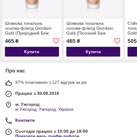
Шовкова тональна
Шовкова тональна
Стій
основа-флюїд Giordani
основа-флюїд Giordani
тона
Gold (Природний Беж
Gold (Пісочний Беж
Gold
32923) Oriflame
32922) Oriflame
465
465
505
₴
₴
Купити
Купити
Про нас
97% позитивних з 127 відгуків за рік
Працює з 30.08.2016
м. Ужгород
м.Ужгород, Ужгород, Україна
Контакти
Сьогодні працює з 10:00 до 18:00
Показати весь графік роботи