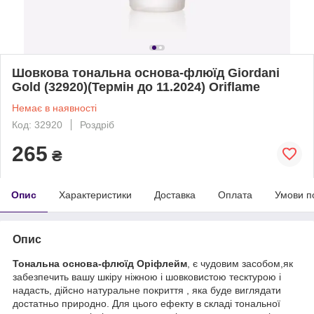
Шовкова тональна основа-флюїд Giordani
Gold (32920)(Термін до 11.2024) Oriflame
Немає в наявності
Код: 32920
Роздріб
265
₴
Опис
Характеристики
Доставка
Оплата
Умови п
Опис
Т
ональна основа-флюїд Оріфлейм
, є чудовим засобом,як
забезпечить вашу шкіру ніжною і шовковистою тесктурою і
надасть, дійсно натуральне покриття , яка буде виглядати
достатньо природно. Для цього ефекту в складі тональної