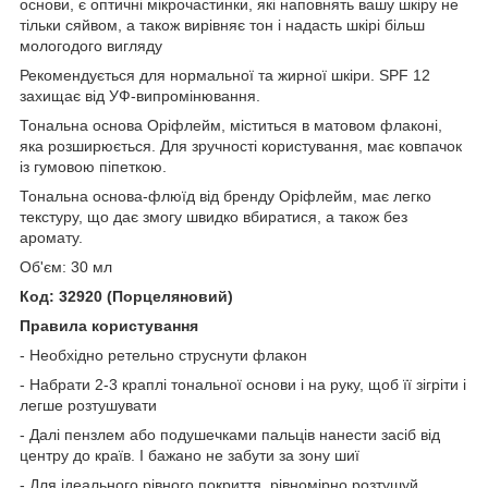
основи, є оптичні мікрочастинки, які наповнять вашу шкіру не
тільки сяйвом, а також вирівняє тон і надасть шкірі більш
мологодого вигляду
Рекомендується для нормальної та жирної шкіри. SPF 12
захищає від УФ-випромінювання.
Тональна основа Оріфлейм, міститься в матовом флаконі,
яка розширюється. Для зручності користування, має ковпачок
із гумовою піпеткою.
Тональна основа-флюїд від бренду Оріфлейм, має легко
текстуру, що дає змогу швидко вбиратися, а також без
аромату.
Об'єм: 30 мл
Код: 32920 (Порцеляновий)
Правила користування
- Необхідно ретельно струснути флакон
- Набрати 2-3 краплі тональної основи і на руку, щоб її зігріти і
легше розтушувати
- Далі пензлем або подушечками пальців нанести засіб від
центру до країв. І бажано не забути за зону шиї
- Для ідеального рівного покриття, рівномірно розтушуй