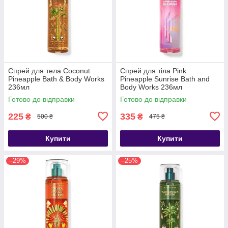
Спрей для тела Coconut
Спрей для тіла Pink
Pineapple Bath & Body Works
Pineapple Sunrise Bath and
236мл
Body Works 236мл
Готово до відправки
Готово до відправки
225
335
₴
₴
500 ₴
475 ₴
Купити
Купити
–29%
–25%