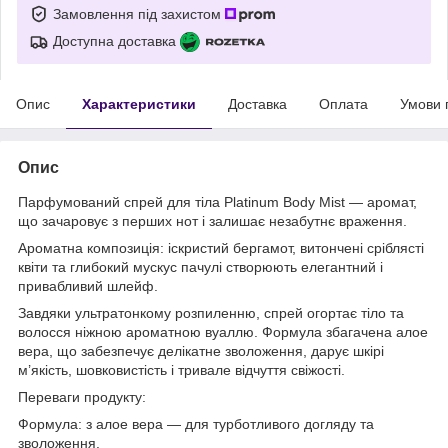
Замовлення під захистом
Доступна доставка
Опис
Характеристики
Доставка
Оплата
Умови 
Опис
Парфумований спрей для тіла Platinum Body Mist — аромат,
що зачаровує з перших нот і залишає незабутнє враження.
Ароматна композиція: іскристий бергамот, витончені сріблясті
квіти та глибокий мускус пачулі створюють елегантний і
привабливий шлейф.
Завдяки ультратонкому розпиленню, спрей огортає тіло та
волосся ніжною ароматною вуаллю. Формула збагачена алое
вера, що забезпечує делікатне зволоження, дарує шкірі
м’якість, шовковистість і тривале відчуття свіжості.
Переваги продукту:
Формула: з алое вера — для турботливого догляду та
зволоження.