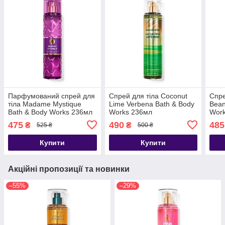
Парфумований спрей для
Спрей для тіла Coconut
Спре
тіла Madame Mystique
Lime Verbena Bath & Body
Bean
Bath & Body Works 236мл
Works 236мл
Work
475
490
485
₴
₴
525 ₴
500 ₴
Купити
Купити
Акційні пропозиції та новинки
–55%
–29%