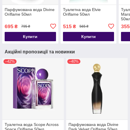
Парфумована вода Divine
Туалетна вода Elvie
Туал
Oriflame 50мл
Oriflame 50мл
Mars
50м
695
515
355
₴
₴
795 ₴
565 ₴
Купити
Купити
Акційні пропозиції та новинки
–42%
–40%
Туалетна вода Scope Across
Парфумована вода Divine
Space Oriflame 50мл
Dark Velvet Oriflame 50мл