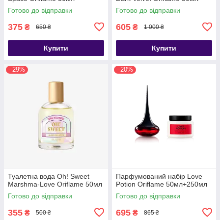
Готово до відправки
Готово до відправки
375
605
₴
₴
650 ₴
1 000 ₴
Купити
Купити
–29%
–20%
Туалетна вода Oh! Sweet
Парфумований набір Love
Marshma-Love Oriflame 50мл
Potion Oriflame 50мл+250мл
Готово до відправки
Готово до відправки
355
695
₴
₴
500 ₴
865 ₴