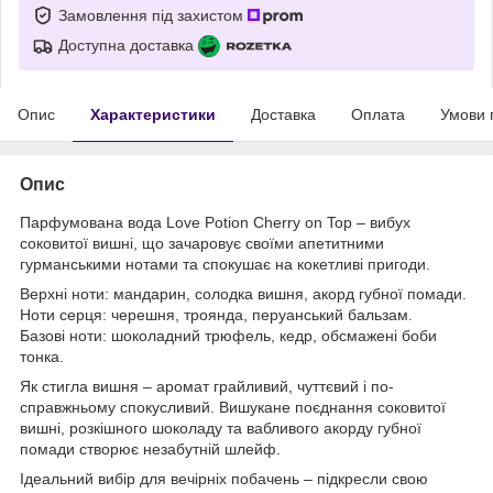
Замовлення під захистом
Доступна доставка
Опис
Характеристики
Доставка
Оплата
Умови 
Опис
Парфумована вода Love Potion Cherry on Top – вибух
соковитої вишні, що зачаровує своїми апетитними
гурманськими нотами та спокушає на кокетливі пригоди.
Верхні ноти: мандарин, солодка вишня, акорд губної помади.
Ноти серця: черешня, троянда, перуанський бальзам.
Базові ноти: шоколадний трюфель, кедр, обсмажені боби
тонка.
Як стигла вишня – аромат грайливий, чуттєвий і по-
справжньому спокусливий. Вишукане поєднання соковитої
вишні, розкішного шоколаду та вабливого акорду губної
помади створює незабутній шлейф.
Ідеальний вибір для вечірніх побачень – підкресли свою