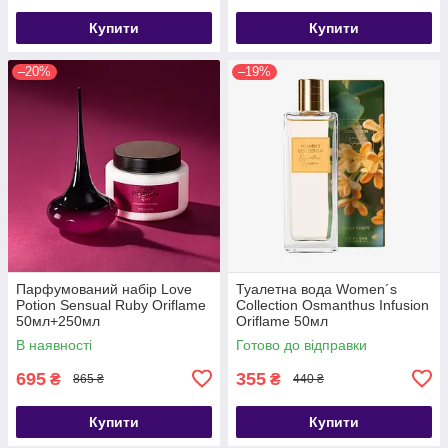
Купити
Купити
–20%
–19%
Парфумований набір Love
Туалетна вода Women´s
Potion Sensual Ruby Oriflame
Collection Osmanthus Infusion
50мл+250мл
Oriflame 50мл
В наявності
Готово до відправки
695
355
₴
₴
865 ₴
440 ₴
Купити
Купити