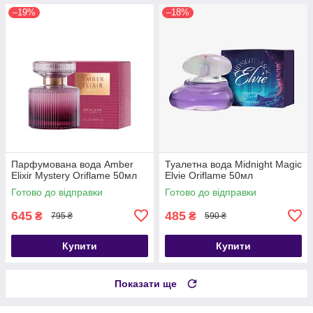
–19%
–18%
Парфумована вода Amber
Туалетна вода Midnight Magic
Elixir Mystery Oriflame 50мл
Elvie Oriflame 50мл
Готово до відправки
Готово до відправки
645
485
₴
₴
795 ₴
590 ₴
Купити
Купити
Показати ще