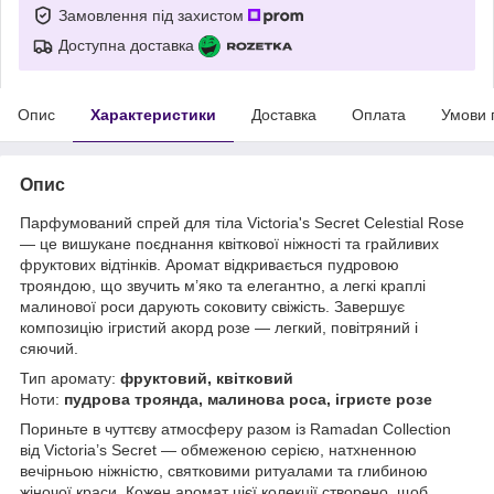
Замовлення під захистом
Доступна доставка
Опис
Характеристики
Доставка
Оплата
Умови 
Опис
Парфумований спрей для тіла Victoria's Secret Celestial Rose
— це вишукане поєднання квіткової ніжності та грайливих
фруктових відтінків. Аромат відкривається пудровою
трояндою, що звучить м’яко та елегантно, а легкі краплі
малинової роси дарують соковиту свіжість. Завершує
композицію ігристий акорд розе — легкий, повітряний і
сяючий.
Тип аромату:
фруктовий, квітковий
Ноти:
пудрова троянда, малинова роса, ігристе розе
Пориньте в чуттєву атмосферу разом із Ramadan Collection
від Victoria’s Secret — обмеженою серією, натхненною
вечірньою ніжністю, святковими ритуалами та глибиною
жіночої краси. Кожен аромат цієї колекції створено, щоб