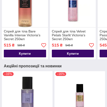
Спрей для тіла Bare
Спрей для тіла Velvet
Спре
Vanilla Intense Victoria's
Petals Starlit Victoria's
Pass
Secret 250мл
Secret 250мл
250
515
515
545
₴
₴
585 ₴
545 ₴
Купити
Купити
Акційні пропозиції та новинки
–16%
–16%