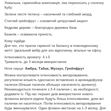
Унікальна, гармонійна композиція, яка переносить у сонячну
Кубу:
Зелене листя тютюну – насичений та глибокий акорд.
Стиглий грейпфрут – соковитий цитрусовий акцент.
Кедрове дерево – благородна деревна база.
Базилік – освіжаюча пряність.
Кому підійде:
Для тих, хто прагне гармонії та балансу в повсякденному
житті. Ідеальний вибір для зон відпочинку, вітальні чи офісу.
Інтенсивність аромату: 4 з 5
Тривалість: до 3 місяців використання.
Ноти серця:
Амбра, Табак, Мускус, Грейпфрут
Можна контролювати інтенсивність випаровування,
регулюючи кількість одночасно вставлених в аромадифузор
паличок (більше паличок збільшує насиченість аромату).
Рекомендується починати з 3-4 паличок і, за необхідності,
додавати їх. Під час перших днів використання нового
флакона витрати рідини будуть більш інтенсивними, доки всі
палички не наситяться. Потім інтенсивність випаровування
буде зменшуватися. Один флакон вистачає на 1-3 місяці. Для