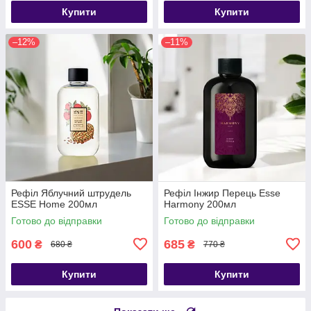
Купити
Купити
–12%
–11%
Рефіл Яблучний штрудель
Рефіл Інжир Перець Esse
ESSE Home 200мл
Harmony 200мл
Готово до відправки
Готово до відправки
600
685
₴
₴
680 ₴
770 ₴
Купити
Купити