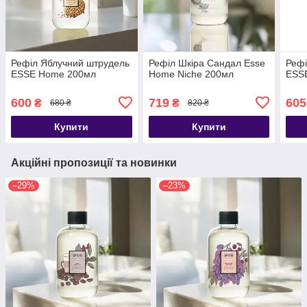
Рефіл Яблучний штрудель
Рефіл Шкіра Сандал Esse
Рефі
ESSE Home 200мл
Home Niche 200мл
ESS
600
719
605
₴
₴
680 ₴
820 ₴
Купити
Купити
Акційні пропозиції та новинки
–29%
–23%