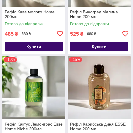
Рефіл Кава молоко Home
Рефіл Виноград Малина
200мл
Home 200 мл
Готово до відправки
Готово до відправки
485
525
₴
₴
680 ₴
680 ₴
Купити
Купити
–19%
–15%
Рефіл Кактус Лемонграс Esse
Рефіл Карибська диня ESSE
Home Niche 200мл
Home 200 мл