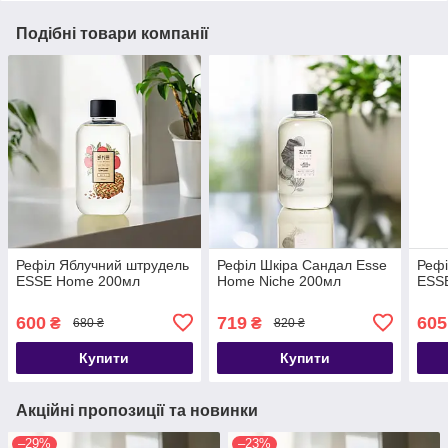
Подібні товари компанії
Рефіл Яблучний штрудель
Рефіл Шкіра Сандал Esse
Рефі
ESSE Home 200мл
Home Niche 200мл
ESS
600
719
605
₴
₴
680 ₴
820 ₴
Купити
Купити
Акційні пропозиції та новинки
–29%
–23%