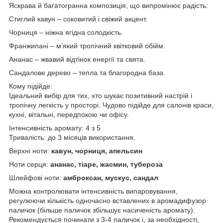
Яскрава й багатогранна композиція, що випромінює радість:
Стиглий кавун – соковитий і свіжий акцент.
Чорниця – ніжна ягідна солодкість.
Франжипані – м’який тропічний квітковий обійм.
Ананас – жвавий відтінок енергії та свята.
Сандалове дерево – тепла та благородна база.
Кому підійде:
Ідеальний вибір для тих, хто шукає позитивний настрій і
тропічну легкість у просторі. Чудово підійде для салонів краси,
кухні, вітальні, передпокою чи офісу.
Інтенсивність аромату: 4 з 5
Тривалість: до 3 місяців використання.
Верхні ноти:
кавун, чорниця, апельсин
Ноти серця:
ананас, тіаре, жасмин, тубероза
Шлейфові ноти:
амброксан, мускус, сандал
Можна контролювати інтенсивність випаровування,
регулюючи кількість одночасно вставлених в аромадифузор
паличок (більше паличок збільшує насиченість аромату).
Рекомендується починати з 3-4 паличок і, за необхідності,