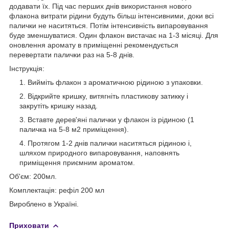
додавати їх. Під час перших днів використання нового
флакона витрати рідини будуть більш інтенсивними, доки всі
палички не наситяться. Потім інтенсивність випаровування
буде зменшуватися. Один флакон вистачає на 1-3 місяці. Для
оновлення аромату в приміщенні рекомендується
перевертати палички раз на 5-8 днів.
І
нструкція:
Вийміть флакон з ароматичною рідиною з упаковки.
Відкрийте кришку, витягніть пластикову затикку і
закрутіть кришку назад.
Вставте дерев'яні палички у флакон із рідиною (1
паличка на 5-8 м2 приміщення).
Протягом 1-2 днів палички наситяться рідиною і,
шляхом природного випаровування, наповнять
приміщення приємним ароматом.
Об'єм: 200мл.
Комплектація: рефіл 200 мл
Вироблено в Україні.
Приховати