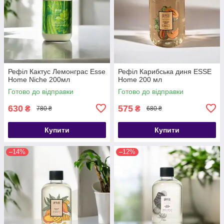
Рефіл Кактус Лемонграс Esse
Рефіл Карибська диня ESSE
Home Niche 200мл
Home 200 мл
Готово до відправки
Готово до відправки
630
575
₴
₴
780 ₴
680 ₴
Купити
Купити
–14%
–12%