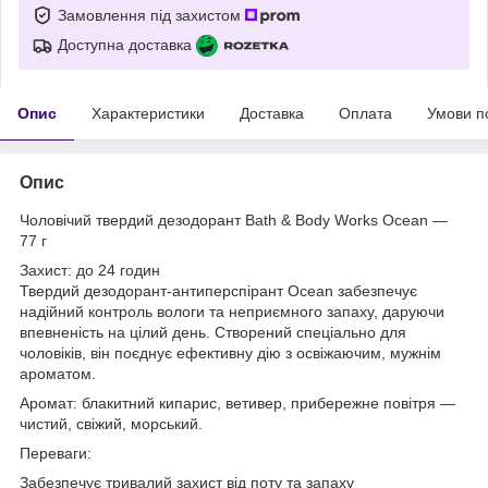
Замовлення під захистом
Доступна доставка
Опис
Характеристики
Доставка
Оплата
Умови п
Опис
Чоловічий твердий дезодорант Bath & Body Works Ocean —
77 г
Захист: до 24 годин
Твердий дезодорант-антиперспірант Ocean забезпечує
надійний контроль вологи та неприємного запаху, даруючи
впевненість на цілий день. Створений спеціально для
чоловіків, він поєднує ефективну дію з освіжаючим, мужнім
ароматом.
Аромат: блакитний кипарис, ветивер, прибережне повітря —
чистий, свіжий, морський.
Переваги:
Забезпечує тривалий захист від поту та запаху