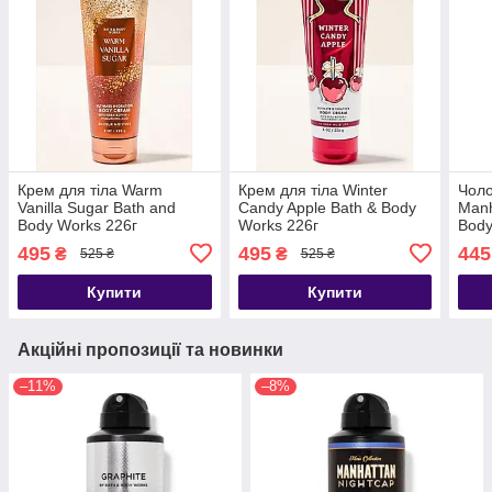
Крем для тіла Warm
Крем для тіла Winter
Чоло
Vanilla Sugar Bath and
Candy Apple Bath & Body
Manh
Body Works 226г
Works 226г
Body
495
495
445
₴
₴
525 ₴
525 ₴
Купити
Купити
Акційні пропозиції та новинки
–11%
–8%