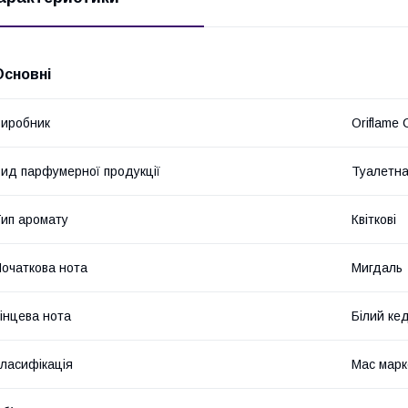
Основні
иробник
Oriflame 
ид парфумерної продукції
Туалетна
ип аромату
Квіткові
очаткова нота
Мигдаль
інцева нота
Білий ке
ласифікація
Мас марк