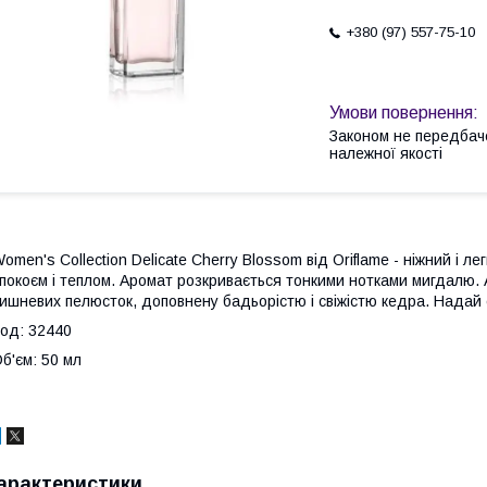
+380 (97) 557-75-10
Законом не передбач
належної якості
omen's Collection Delicate Cherry Blossom від Oriflame - ніжний і л
покоєм і теплом. Аромат розкривається тонкими нотками мигдалю. А
ишневих пелюсток, доповнену бадьорістю і свіжістю кедра. Надай 
од: 32440
б'єм: 50 мл
арактеристики