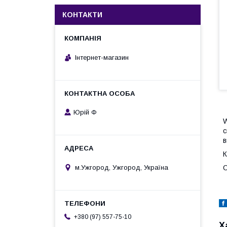
КОНТАКТИ
Інтернет-магазин
Юрій Ф
W
с
в
К
м.Ужгород, Ужгород, Україна
О
+380 (97) 557-75-10
Х