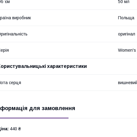
б`єм
50 мл
раїна виробник
Польща
ригінальність
оригінал
ерія
Women's 
Користувальницькі характеристики
ота серця
вишневий
нформація для замовлення
іна:
440 ₴