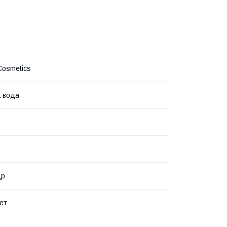
Cosmetics
 вода
др
ет