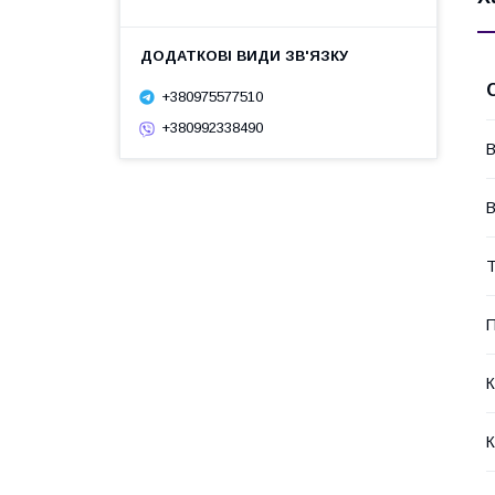
+380975577510
+380992338490
В
В
Т
П
К
К