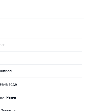
her
 Шипрові
вана вода
ки, Ревінь
, Троянда