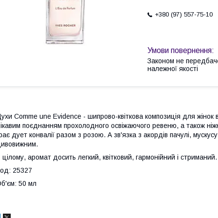
+380 (97) 557-75-10
Законом не передбач
належної якості
ухи Comme une Evidence - шипрово-квіткова композиція для жінок в
ікавим поєднанням прохолодного освіжаючого ревеню, а також ніжни
рає дует конвалії разом з розою. А зв'язка з акордів пачулі, муску
ивовижним.
 цілому, аромат досить легкий, квітковий, гармонійний і стриманий.
од: 25327
б'єм: 50 мл