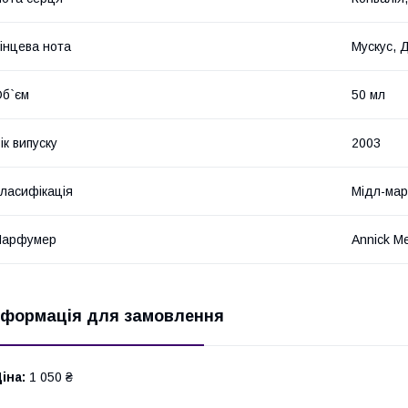
інцева нота
Мускус, 
б`єм
50 мл
ік випуску
2003
ласифікація
Мідл-мар
Парфумер
Annick M
нформація для замовлення
іна:
1 050 ₴