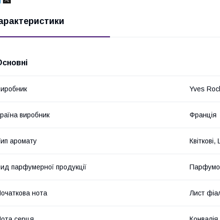
арактеристики
Основні
иробник
Yves Roc
раїна виробник
Франція
ип аромату
Квіткові,
ид парфумерної продукції
Парфумо
очаткова нота
Лист фіал
ота серця
Конвалія