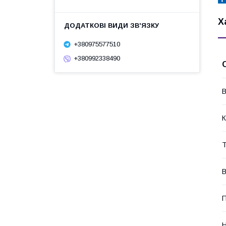
Х
+380975577510
+380992338490
В
К
Т
В
П
Н