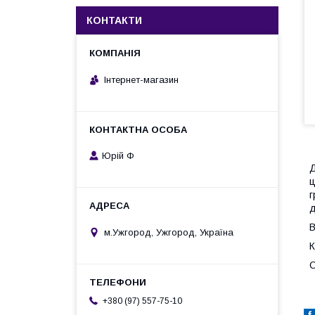
КОНТАКТИ
Інтернет-магазин
Юрій Ф
Д
ц
г
д
В
м.Ужгород, Ужгород, Україна
К
О
+380 (97) 557-75-10