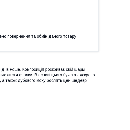
ено повернення та обмін даного товару
ід Ів Роше. Композиція розкриває свій шарм
х листя фіалки. В основі цього букета - яскраво
су, а також дубового моху роблять цей шедевр