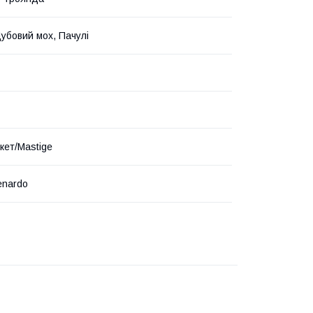
Дубовий мох, Пачулі
кет/Mastige
enardo