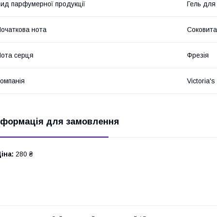
ид парфумерної продукції
Гель для
очаткова нота
Соковита
ота серця
Фрезія
омпанія
Victoria's
нформація для замовлення
іна:
280 ₴