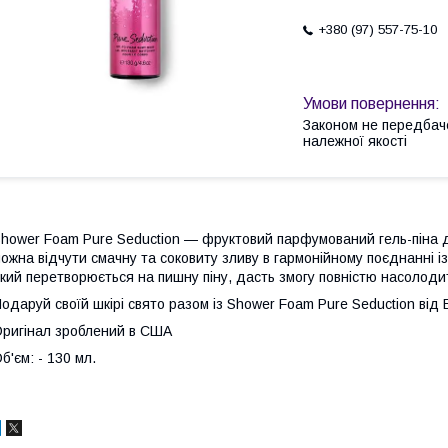
+380 (97) 557-75-10
Законом не передбач
належної якості
hower Foam Pure Seduction — фруктовий парфумований гель-піна для
ожна відчути смачну та соковиту зливу в гармонійному поєднанні 
кий перетворюється на пишну піну, дасть змогу повністю насолод
одаруй своїй шкірі свято разом із Shower Foam Pure Seduction від В
ригінал зроблений в США
б'єм: - 130 мл.