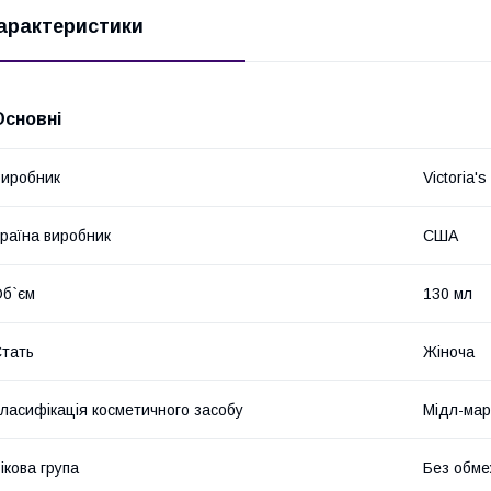
арактеристики
Основні
иробник
Victoria's
раїна виробник
США
б`єм
130 мл
тать
Жіноча
ласифікація косметичного засобу
Мідл-мар
ікова група
Без обме