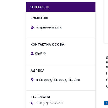
КОНТАКТИ
Інтернет-магазин
Юрій Ф
S
м
я
П
м.Ужгород, Ужгород, Україна
О
О
+380 (97) 557-75-10