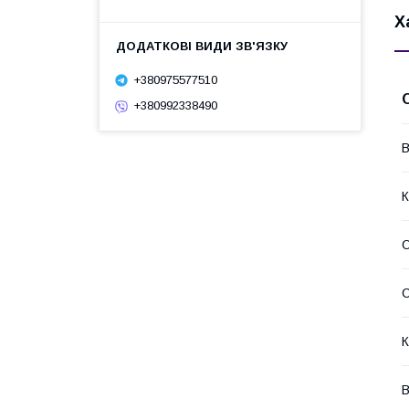
Х
+380975577510
+380992338490
В
К
О
С
К
В