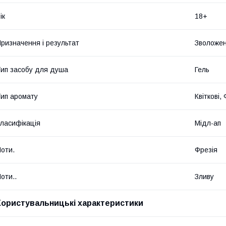
ік
18+
ризначення і результат
Зволожен
ип засобу для душа
Гель
ип аромату
Квіткові,
ласифікація
Мідл-ап
оти.
Фрезія
оти..
Зливу
Користувальницькі характеристики