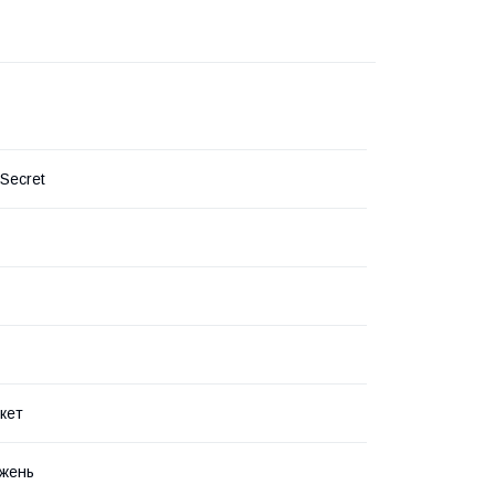
 Secret
кет
жень